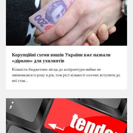
Корупційні схеми вишів України вже назвали
«діркою» для ухилянтів
Кількість бюджетних місць до аспірантури майже не
змінювалася із року в рік, тож ріст кількості охочих вступити до
неї став…