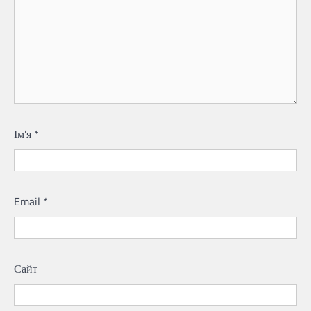
Ім'я
*
Email
*
Сайт