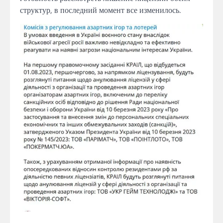
структур, в последний момент все изменилось.