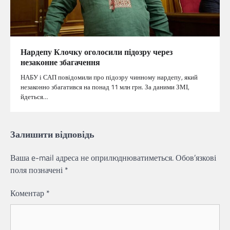
Нардепу Клочку оголосили підозру через
незаконне збагачення
НАБУ і САП повідомили про підозру чинному нардепу, який
незаконно збагатився на понад 11 млн грн. За даними ЗМІ,
йдеться…
Залишити відповідь
Ваша e-mail адреса не оприлюднюватиметься.
Обов’язкові
поля позначені
*
Коментар
*