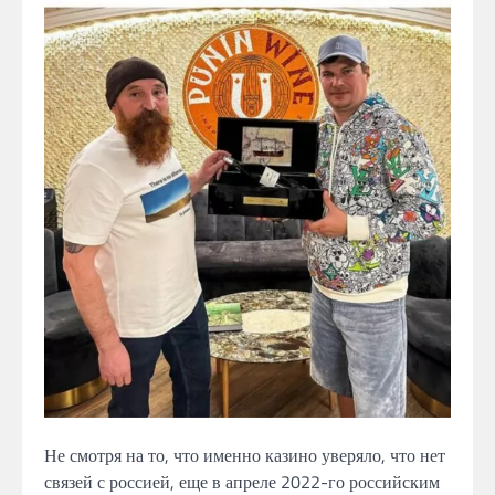
Не смотря на то, что именно казино уверяло, что нет
связей с россией, еще в апреле 2022-го российским