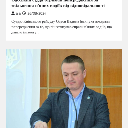
звільнення п’яних водіїв від відповідальності
a a
26/08/2024
Суддю Київського райсуду Одеси Вадима Іванчука покарали
попередження за те, що він затягував справи п’яних водіїв, що
давало їм змогу…