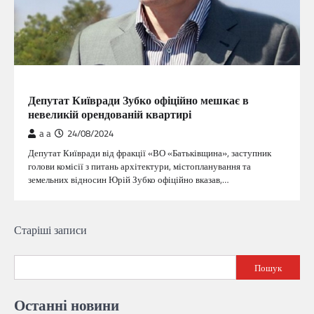
ГОЛОВНА
Депутат Київради Зубко офіційно мешкає в
невеликій орендованій квартирі
a a
24/08/2024
Депутат Київради від фракції «ВО «Батьківщина», заступник
голови комісії з питань архітектури, містопланування та
земельних відносин Юрій Зубко офіційно вказав,…
Навігація
Старіші записи
за
Пошук
записами
Останні новини