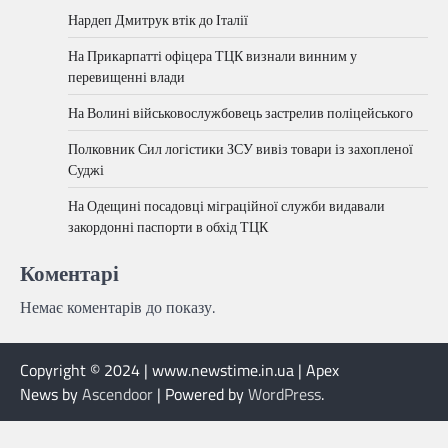
Нардеп Дмитрук втік до Італії
На Прикарпатті офіцера ТЦК визнали винним у
перевищенні влади
На Волині військовослужбовець застрелив поліцейського
Полковник Сил логістики ЗСУ вивіз товари із захопленої
Суджі
На Одещині посадовці міграційної служби видавали
закордонні паспорти в обхід ТЦК
Коментарі
Немає коментарів до показу.
Copyright © 2024 | www.newstime.in.ua | Apex
News by
Ascendoor
| Powered by
WordPress
.