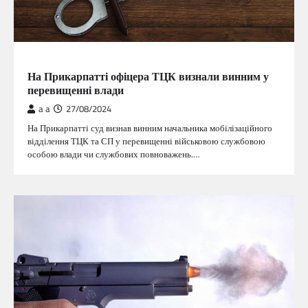
ГОЛОВНА
На Прикарпатті офіцера ТЦК визнали винним у
перевищенні влади
a a
27/08/2024
На Прикарпатті суд визнав винним начальника мобілізаційного
відділення ТЦК та СП у перевищенні військовою службовою
особою влади чи службових повноважень.…