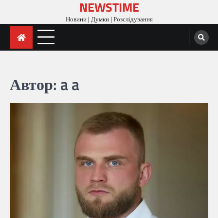
NEWSTIME
Skip
to
Новини | Думки | Розслідування
content
Автор:
a a