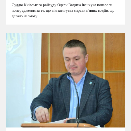
Суддю Київського райсуду Одеси Вадима Іванчука покарали
попередження за те, що він затягував справи п’яних водіїв, що
давало їм змогу…