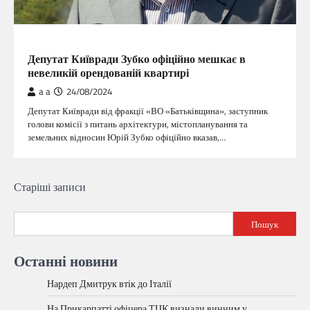
ГОЛОВНА
Депутат Київради Зубко офіційно мешкає в
невеликій орендованій квартирі
a a
24/08/2024
Депутат Київради від фракції «ВО «Батьківщина», заступник
голови комісії з питань архітектури, містопланування та
земельних відносин Юрій Зубко офіційно вказав,…
Навігація
Старіші записи
за
Пошук
записами
Останні новини
Нардеп Дмитрук втік до Італії
На Прикарпатті офіцера ТЦК визнали винним у