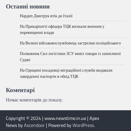
Останні новини
Нардеп Дмитрук втік до Італії
На Прикарпатті офіцера ТЦК визнали винним у
перевищенні влади
На Волині військовослужбовець застрелив поліцейського
Полковник Сил логістики ЗСУ вивіз товари із захопленої
Суджі
На Одещині посадовці міграційної служби видавали
закордонні паспорти в обхід ТЦК
Коментарі
Немає коментарів до показу.
Copyright © 2024 | www.newstime.in.ua | Apex
News by
Ascendoor
| Powered by
WordPress
.