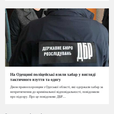
На Одещині поліцейські взяли хабар у вигляді
тактичного взуття та одягу
Двом правоохоронцям з Одеської області, які одержали хабар за
непритягнення до кримінальної відповідальності, повідомили
про підозру. Про це повідомляє ДБР.…