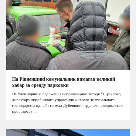
На Рівненщині комунальник вимагав великий
хабар за оренду парковки
На Рівненщині за одержання неправомірної вигоди 50-річному
директору виробничого управління житлово-комунального
господарства однієї з громад Дубенщини вручили повідомлення
про підозру.…