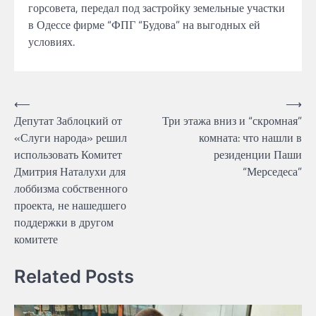
горсовета, передал под застройку земельные участки
в Одессе фирме “ФПГ “Будова” на выгодных ей
условиях.
Навігація
⟵
⟶
Депутат Заблоцкий от
Три этажа вниз и “скромная”
записів
«Слуги народа» решил
комната: что нашли в
использовать Комитет
резиденции Паши
Дмитрия Наталухи для
“Мерседеса”
лоббизма собственного
проекта, не нашедшего
поддержки в другом
комитете
Related Posts