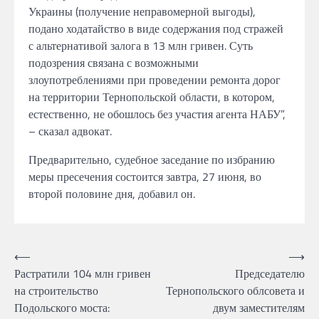
Украины (получение неправомерной выгоды),
подано ходатайство в виде содержания под стражей
с альтернативой залога в 13 млн гривен. Суть
подозрения связана с возможными
злоупотреблениями при проведении ремонта дорог
на территории Тернопольской области, в котором,
естественно, не обошлось без участия агента НАБУ”,
– сказал адвокат.
Предварительно, судебное заседание по избранию
меры пресечения состоится завтра, 27 июня, во
второй половине дня, добавил он.
Навігація
⟵
⟶
Растратили 104 млн гривен
Председателю
записів
на строительство
Тернопольского облсовета и
Подольского моста:
двум заместителям