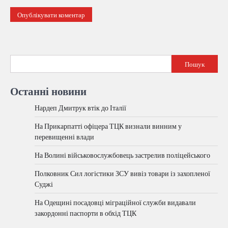
Пошук
Останні новини
Нардеп Дмитрук втік до Італії
На Прикарпатті офіцера ТЦК визнали винним у
перевищенні влади
На Волині військовослужбовець застрелив поліцейського
Полковник Сил логістики ЗСУ вивіз товари із захопленої
Суджі
На Одещині посадовці міграційної служби видавали
закордонні паспорти в обхід ТЦК