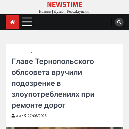
NEWSTIME
Skip
to
Новини | Думки | Розслідування
content
ГОЛОВНА
НОВИНИ
Главе Тернопольского
облсовета вручили
подозрение в
злоупотреблениях при
ремонте дорог
a a
27/06/2023