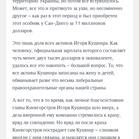
территорию Украины, но потом все встряхнулось.
Может, все это и притянуто за уши, но несомненно
другое – как раз в этот период и был приобретен
этот особняк у Сан-Диего за 11 миллионов
долларов.
Это лишь доля всех активов Игоря Кушнира. Как
человеку, официальная зарплата которого составляет
чуть менее двух тысяч долларов в эквиваленте,
удалось все это накопить – большой вопрос. То, что
все активы Кушнира записаны на жену и детей,
обманывает разве что весьма либеральные
правоохранительные органы нашей страны.
А вот то, что в то время, как личное благосостояние
главы Киевгорстроя Игоря Кушнира шло вверх, а
дела вверенной ему компании стремились к краху,
вряд ли совпадение. Но вряд ли после краха
Киевгорстроя пострадает сам Кушнир – слишком
многие с ним связаны, и находятся они слишком в