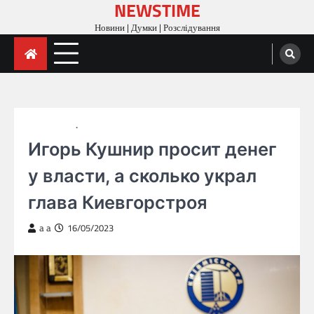
NEWSTIME
Skip
to
Новини | Думки | Розслідування
content
ГОЛОВНА
РОЗСЛІДУВАННЯ
Игорь Кушнир просит денег
у власти, а сколько украл
глава Киевгорстроя
a a
16/05/2023