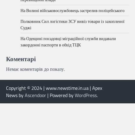
На Волині військовослужбовець застрелив поліцейського
Полковник Сил логістики ЗСУ вивіз товари із захопленої
Суджі
На Одещині посадовці міграційної служби видавали
закордонні паспорти в обхід ТЦК
Коментарі
Немає коментарів до показу.
Copyright © 2024 | www.newstime.in.ua | Apex
News by
Ascendoor
| Powered by
WordPress
.