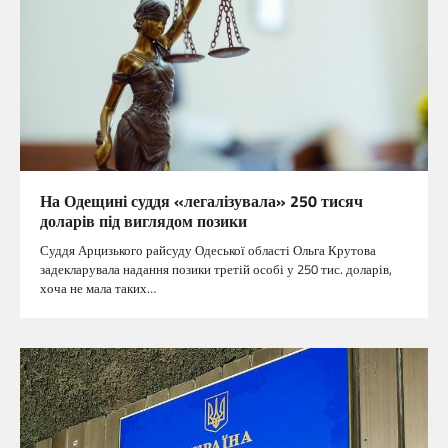
На Одещині суддя «легалізувала» 250 тисяч
доларів під виглядом позики
Суддя Арцизького райсуду Одеської області Ольга Крутова
задекларувала надання позики третій особі у 250 тис. доларів,
хоча не мала таких…