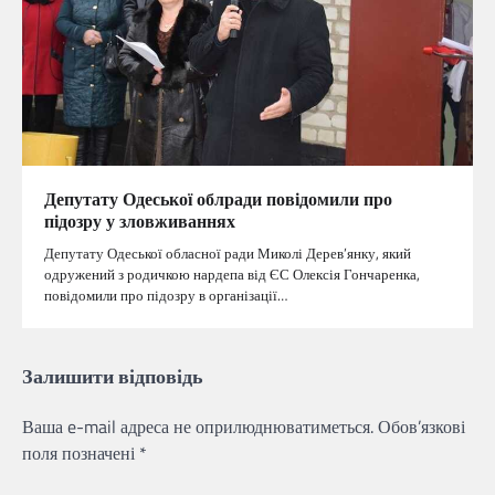
Депутату Одеської облради повідомили про
підозру у зловживаннях
Депутату Одеської обласної ради Миколі Дерев’янку, який
одружений з родичкою нардепа від ЄС Олексія Гончаренка,
повідомили про підозру в організації…
Залишити відповідь
Ваша e-mail адреса не оприлюднюватиметься.
Обов’язкові
поля позначені
*