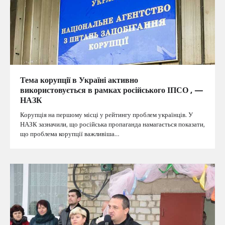
Тема корупції в Україні активно
використовується в рамках російського ІПСО , —
НАЗК
Корупція на першому місці у рейтингу проблем українців. У
НАЗК зазначили, що російська пропаганда намагається показати,
що проблема корупції важливіша…