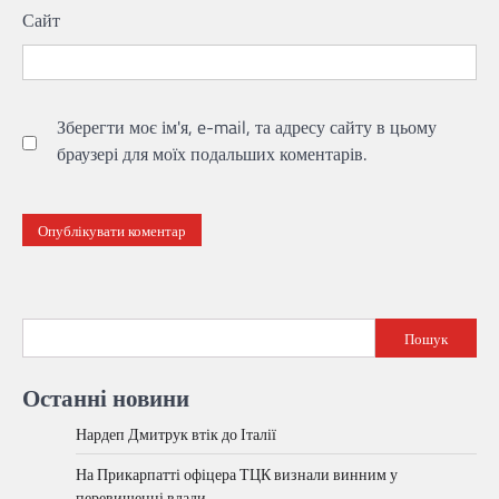
Сайт
Зберегти моє ім'я, e-mail, та адресу сайту в цьому
браузері для моїх подальших коментарів.
Пошук
Останні новини
Нардеп Дмитрук втік до Італії
На Прикарпатті офіцера ТЦК визнали винним у
перевищенні влади