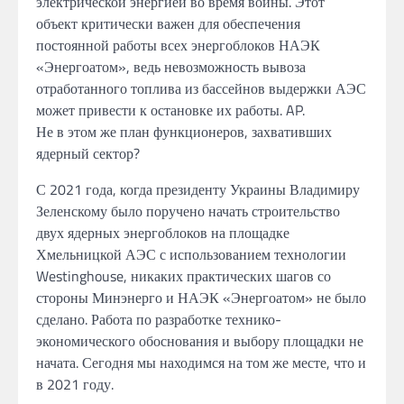
электрической энергией
во
время войны.
Этот
объект критически важен для обеспечения
постоянной работы всех энергоблоков НАЭК
«Энергоатом», ведь невозможность вывоза
отработанного топлива
из
бассейнов выдержки АЭС
может привести
к остановке их работы. AP.
Не в этом
же
план функционеров, захвативших
ядерный сектор?
С 2021
года, когда
президенту
Украины
Владимиру
Зеленскому
было поручено начать
строительство
двух ядерных энергоблоков
на
площадке
Хмельницкой АЭС
с
использованием технологии
Westinghouse,
никаких практических шагов со
стороны
Минэнерго и
НАЭК «Энергоатом»
не было
сделано.
Работа по
разработке технико-
экономического обоснования
и
выбору
площадки не
начата.
Сегодня
мы находимся
на том
же месте, что
и
в 2021
году.