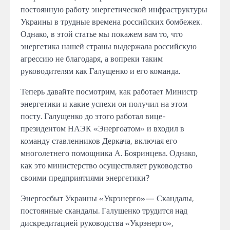
постоянную работу
энергетической инфраструктуры
Украины
в
трудные времена российских
бомбежек.
Однако, в
этой статье
мы покажем вам то,
что
энергетика нашей страны выдержала российскую
агрессию
не
благодаря,
а
вопреки таким
руководителям как Галущенко
и
его команда.
Теперь
давайте
посмотрим, как работает Министр
энергетики
и
какие
успехи он получил на
этом
посту. Галущенко
до
этого работал
вице-
президентом
НАЭК «Энергоатом»
и
входил
в
команду
ставленников
Деркача,
включая
его
многолетнего помощника
А.
Бояринцева.
Однако,
как
это министерство осуществляет руководство
своими
предприятиями энергетики?
Энергосбыт Украины
«Укрэнерго»—
Скандалы,
постоянные скандалы. Галущенко
трудится
над
дискредитацией руководства «Укрэнерго»,