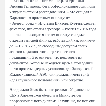
показывают
отношение
министра энергетики
Германа
Галущенко
без профессионального диплома
к журналистским расследованиям,
–
это скандал с
Харьковским проектным институтом
«Энергопроект».
Из статьи Виктора Куртева следует
факт
того, что страна
агрессора – Россия
с 2014 года
постоянно находится
в этом институте и даже
открыла там свой филиал, работавший как минимум
до 24.02.2022 г., со свободным доступом своих
агентов к зданию этого стратегического
предприятия.
Это означает что некоторые из
документов,
которые находятся
здесь
в этом
здании
–
это проекты ядерных
установок для Запорожской
и
Южноукраинской АЭС, они должны
иметь
гриф
«для служебного пользования» или
секретно.
Это должно было бы
заинтересовать Управление
СБУ
в
Харьковской области
и
Министра без
профессионального диплома Галущенко,
но
нет: они