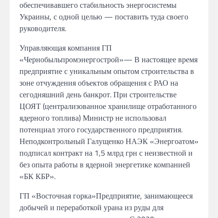
обеспечивавшего
стабильность энергосистемы
Украины,
с
одной
целью
— поставить туда
своего
руководителя.
Управляющая компания ГП
«Чернобыльпромэнергострой»—
В настоящее время
предприятие
с
уникальным опытом строительства
в
зоне отчуждения объектов обращения
с
РАО
на
сегодняшний день банкрот.
При строительстве
ЦОЯТ (централизованное хранилище отработанного
ядерного топлива) Министр
не
использовал
потенциал этого
государственного
предприятия.
Неподконтрольный
Галущенко НАЭК
«Энергоатом»
подписал
контракт на
1,5 млрд грн
с
неизвестной
и
без опыта работы
в
ядерной
энергетике компанией
«БК
КБР».
ГП «Восточная горка»
Предприятие, занимающееся
добычей
и
переработкой урана
из руды
для