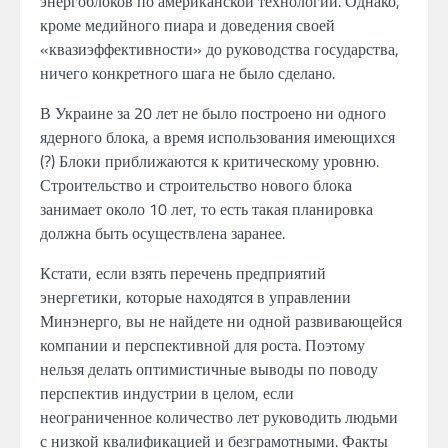
энергоблоков
по
американской технологии.
Однако,
кроме медийного пиара
и
доведения своей
«квазиэффективности»
до
руководства государства,
ничего
конкретного шага
не было
сделано.
В
Украине
за 20
лет
не
было построено
ни
одного
ядерного блока,
а
время использования имеющихся
(?)
Блоки приближаются к критическому уровню.
Строительство и
строительство нового блока
занимает около
10
лет,
то
есть такая планировка
должна быть осуществлена заранее.
Кстати, если взять перечень предприятий
энергетики, которые находятся
в
управлении
Минэнерго,
вы не
найдете
ни одной развивающейся
компании и перспективной
для роста.
Поэтому
нельзя делать оптимистичные
выводы
по поводу
перспектив
индустрии в целом, если
неограниченное количество лет руководить людьми
с низкой квалификацией и безграмотными. Факты