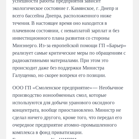
успешности
работы
предприятия зависит
экологическое
состояние
г. Камянское, г. Днепр
и
всего бассейна Днепра, расположенного ниже
течения.
В настоящее время
оно
находится в
плачевном состоянии,
с невыплатой зарплат и без
инвестиционного плана
развития
со
стороны
Минэнерго.
Из-за
европейской помощи
ГП
«Барьер»
реализует самые критические меры
по обращениям с
радиоактивными
материалами. При
этом это
происходит даже без поддержки Министра
Галущенко,
но
скорее вопреки его позиции.
ООО ГП «Смоленское предприятие»
—
Необычное
производство ионообменных смол,
которые
используются
для добычи уранового оксидного
концентрата, вообще приостановлено. Министр
не
сделал
ничего
другого,
кроме того, что передал его
очередное предприятие атомно-промышленного
комплекса
в фонд
приватизации.