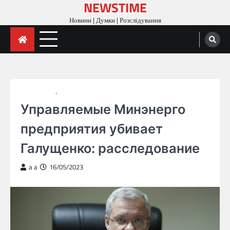
NEWSTIME
Skip
to
Новини | Думки | Розслідування
content
ГОЛОВНА
РОЗСЛІДУВАННЯ
Управляемые Минэнерго
предприятия убивает
Галущенко: расследование
a a
16/05/2023