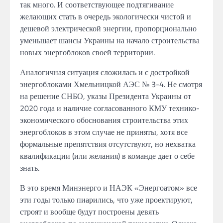
так
много. И
соответствующее подтягивание
желающих стать
в
очередь экологически чистой
и
дешевой электрической энергии, пропорционально
уменьшает шансы Украины
на
начало строительства
новых энергоблоков своей территории.
Аналогичная ситуация сложилась
и
с достройкой
энергоблоками
Хмельницкой АЭС №
3-4.
Не смотря
на
решение СНБО, указы Президента
Украины от
2020 года и
наличие согласованного КМУ технико-
экономического
обоснования строительства
этих
энергоблоков
в этом случае не приняты,
хотя все
формальные препятствия отсутствуют,
но
нехватка
квалификации (или желания)
в
команде дает
о
себе
знать.
В
это время Минэнерго
и
НАЭК «Энергоатом» все
эти годы только пиарились, что уже проектируют,
строят
и
вообще
будут построены
девять