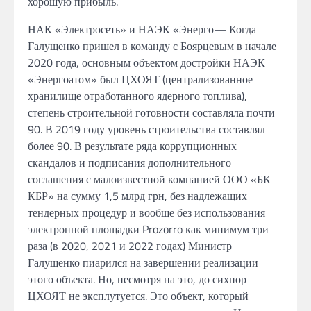
хорошую прибыль.
НАК «Электросеть» и
НАЭК
«Энерго
—
Когда
Галущенко
пришел в команду с Боярцевым в
начале
2020
года, основным
объектом достройки
НАЭК
«Энергоатом»
был ЦХОЯТ (централизованное
хранилище отработанного ядерного топлива),
степень строительной готовности
составляла почти
90. В
2019 году
уровень строительства составлял
более
90.
В результате
ряда коррупционных
скандалов
и
подписания дополнительного
соглашения
с
малоизвестной компанией ООО
«БК
КБР»
на
сумму 1,5 млрд грн, без надлежащих
тендерных процедур
и
вообще без использования
электронной площадки Prozorro как минимум три
раза
(в
2020, 2021
и 2022
годах) Министр
Галущенко
пиарился на завершении
реализации
этого объекта.
Но, несмотря
на это, до
сихпор
ЦХОЯТ не
эксплутуется.
Это объект, который