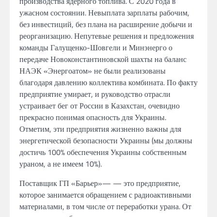
производства ядерного топлива.
С
2020 года
в
ужасном
состоянии.
Невыплата зарплаты рабочим,
без
инвестиций,
без плана
на
расширение добычи
и
реорганизацию. Непутевые решения
и
предложения
команды Галущенко-Шовгели
и
Минэнерго
о
передаче Новоконстантиновской шахты
на
баланс
НАЭК
«Энергоатом» не
были реализованы
благодаря давлению коллектива комбината.
По факту
предприятие умирает,
и руководство
отрасли
устраивает бег от
России
в
Казахстан,
очевидно
прекрасно
понимая опасность для Украины.
Отметим, эти
предприятия
жизненно
важны для
энергетической безопасности Украины
(мы должны
достичь
100% обеспечения Украины собственным
ураном,
а не
имеем 10%).
Поставщик ГП
«Барьер»
—
—
это
предприятие,
которое занимается обращением
с
радиоактивными
материалами,
в
том числе
от
переработки
урана.
От