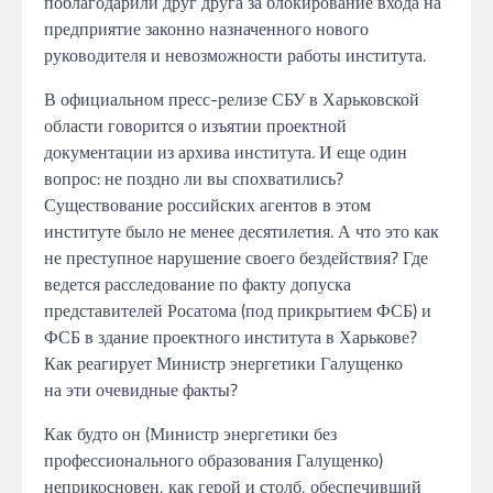
поблагодарили
друг друга
за
блокирование
входа на
предприятие
законно назначенного нового
руководителя
и
невозможности работы
института.
В
официальном пресс-релизе СБУ
в
Харьковской
области
говорится о
изъятии проектной
документации
из
архива института.
И еще один
вопрос: не поздно
ли
вы
спохватились?
Существование
российских агентов
в
этом
институте было
не менее десятилетия.
А что
это как
не преступное
нарушение
своего бездействия? Где
ведется
расследование
по
факту допуска
представителей Росатома (под прикрытием ФСБ)
и
ФСБ
в
здание проектного института
в
Харькове?
Как реагирует Министр
энергетики Галущенко
на эти
очевидные
факты?
Как будто
он (Министр энергетики без
профессионального образования Галущенко)
неприкосновен, как герой и
столб, обеспечивший