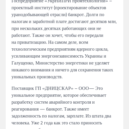
Госпредприятие
«УкрНИПРИ
промтехнологии» –
проектный институт (проектирование объектов
уранодобывающей
отрасли)
банкрот.
Долги по
налогам
и
заработной плате
достигают
десятков
млн,
при нескольких десятках работающих
они не
работают.
Также он хочет, чтобы
его
передали
на приватизацию.
На самом деле,
всем
технологическим предприятиям
ядерного
цикла,
усиливающим энергонезависимость
Украины и
Галущенко,
Министерство энергетики
не уделяет
никакого внимания
и ничего
для сохранения таких
уникальных производств.
Поставщик ГП «ДНИЦСКАР» – ООО
—
Это
уникальное предприятие,
которое обеспечивает
разработку систем аварийного контроля
и
реагирования
— банкрот.
Также
имеет
задолженность по
налогам,
зарплате.
Из штата
два
человека.
Уже 2
года
как это стало приносить