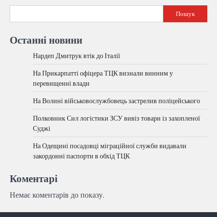
Пошук
Останні новини
Нардеп Дмитрук втік до Італії
На Прикарпатті офіцера ТЦК визнали винним у
перевищенні влади
На Волині військовослужбовець застрелив поліцейського
Полковник Сил логістики ЗСУ вивіз товари із захопленої
Суджі
На Одещині посадовці міграційної служби видавали
закордонні паспорти в обхід ТЦК
Коментарі
Немає коментарів до показу.