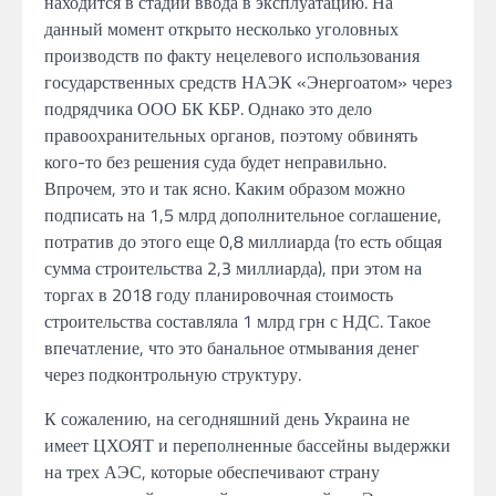
находится в стадии ввода
в
эксплуатацию.
На
данный момент
открыто несколько уголовных
производств
по факту нецелевого использования
государственных средств НАЭК «Энергоатом» через
подрядчика ООО
БК КБР.
Однако
это дело
правоохранительных органов, поэтому
обвинять
кого-то без решения суда будет
неправильно.
Впрочем, это и
так ясно.
Каким образом
можно
подписать
на
1,5 млрд дополнительное соглашение,
потратив
до
этого еще 0,8
миллиарда (то
есть общая
сумма
строительства 2,3 миллиарда),
при этом
на
торгах в 2018 году планировочная стоимость
строительства
составляла
1
млрд грн
с
НДС.
Такое
впечатление, что это банальное
отмывания
денег
через подконтрольную структуру.
К сожалению, на
сегодняшний день
Украина не
имеет ЦХОЯТ
и
переполненные бассейны выдержки
на
трех АЭС, которые обеспечивают страну