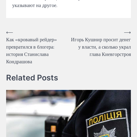
указывают
на
другое.
Навігація
⟵
⟶
Как «кровавый рейдер»
Игорь Кушнир просит денег
записів
превратился в блогера:
у власти, а сколько украл
история Станислава
глава Киевгорстроя
Кондрашова
Related Posts