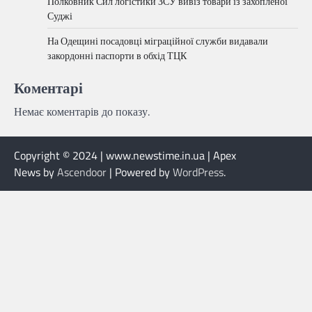
Полковник Сил логістики ЗСУ вивіз товари із захопленої
Суджі
На Одещині посадовці міграційної служби видавали
закордонні паспорти в обхід ТЦК
Коментарі
Немає коментарів до показу.
Copyright © 2024 | www.newstime.in.ua | Apex
News by
Ascendoor
| Powered by
WordPress
.