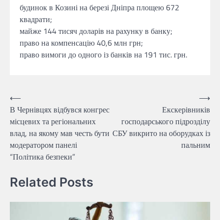
будинок в Козині на березі Дніпра площею 672
квадрати;
майже 144 тисяч доларів на рахунку в банку;
право на компенсацію 40,6 млн грн;
право вимоги до одного із банків на 191 тис. грн.
Навігація
⟵
⟶
В Чернівцях відбувся конгрес
Екскерівників
записів
місцевих та регіональних
господарського підрозділу
влад, на якому мав честь бути
СБУ викрито на оборудках із
модератором панелі
пальним
“Політика безпеки”
Related Posts