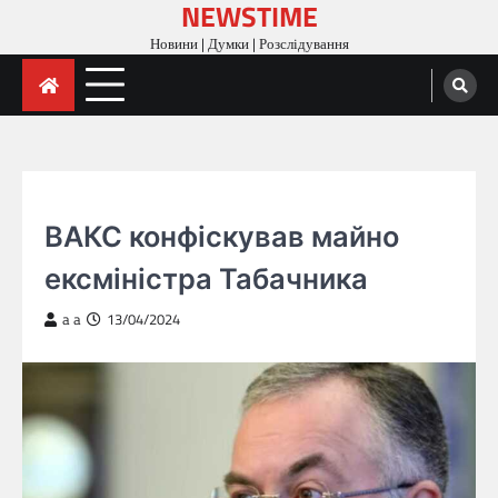
NEWSTIME
Skip
to
Новини | Думки | Розслідування
content
ГОЛОВНА
ВАКС конфіскував майно
ексміністра Табачника
a a
13/04/2024