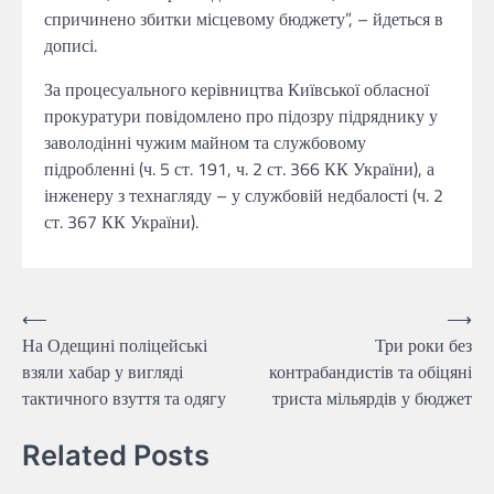
спричинено збитки місцевому бюджету”, – йдеться в
дописі.
За процесуального керівництва Київської обласної
прокуратури повідомлено про підозру підряднику у
заволодінні чужим майном та службовому
підробленні (ч. 5 ст. 191, ч. 2 ст. 366 КК України), а
інженеру з технагляду – у службовій недбалості (ч. 2
ст. 367 КК України).
Навігація
⟵
⟶
На Одещині поліцейські
Три роки без
записів
взяли хабар у вигляді
контрабандистів та обіцяні
тактичного взуття та одягу
триста мільярдів у бюджет
Related Posts