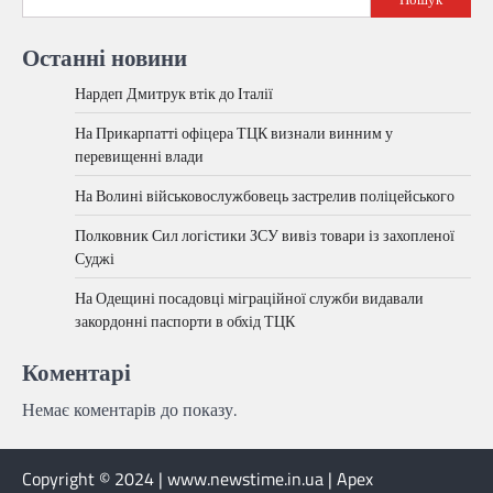
Останні новини
Нардеп Дмитрук втік до Італії
На Прикарпатті офіцера ТЦК визнали винним у
перевищенні влади
На Волині військовослужбовець застрелив поліцейського
Полковник Сил логістики ЗСУ вивіз товари із захопленої
Суджі
На Одещині посадовці міграційної служби видавали
закордонні паспорти в обхід ТЦК
Коментарі
Немає коментарів до показу.
Copyright © 2024 | www.newstime.in.ua | Apex