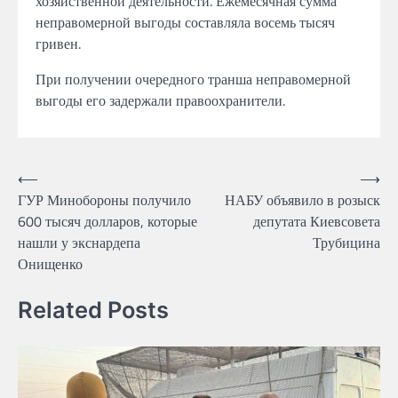
хозяйственной деятельности. Ежемесячная сумма
неправомерной выгоды составляла восемь тысяч
гривен.
При получении очередного транша неправомерной
выгоды его задержали правоохранители.
Навігація
⟵
⟶
ГУР Минобороны получило
НАБУ объявило в розыск
записів
600 тысяч долларов, которые
депутата Киевсовета
нашли у экснардепа
Трубицина
Онищенко
Related Posts