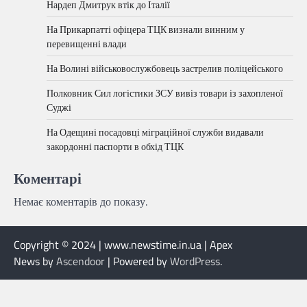
Нардеп Дмитрук втік до Італії
На Прикарпатті офіцера ТЦК визнали винним у
перевищенні влади
На Волині військовослужбовець застрелив поліцейського
Полковник Сил логістики ЗСУ вивіз товари із захопленої
Суджі
На Одещині посадовці міграційної служби видавали
закордонні паспорти в обхід ТЦК
Коментарі
Немає коментарів до показу.
Copyright © 2024 | www.newstime.in.ua | Apex
News by
Ascendoor
| Powered by
WordPress
.