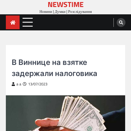
NEWSTIME
Skip
to
Новини | Думки | Розслідування
content
ГОЛОВНА
В Виннице на взятке
задержали налоговика
a a
13/07/2023