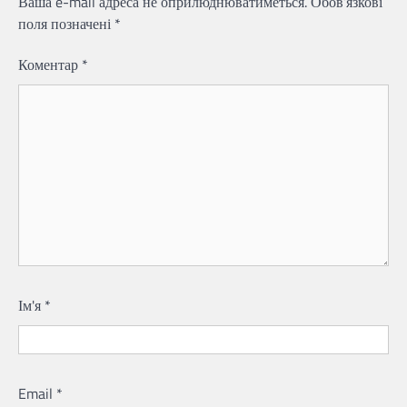
Ваша e-mail адреса не оприлюднюватиметься.
Обов’язкові
поля позначені
*
Коментар
*
Ім'я
*
Email
*