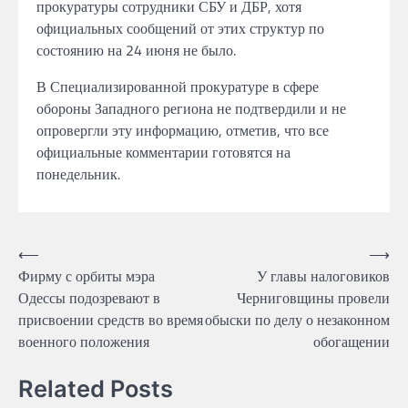
прокуратуры сотрудники СБУ и ДБР, хотя
официальных сообщений от этих структур по
состоянию на 24 июня не было.
В Специализированной прокуратуре в сфере
обороны Западного региона не подтвердили и не
опровергли эту информацию, отметив, что все
официальные комментарии готовятся на
понедельник.
Навігація
⟵
⟶
Фирму с орбиты мэра
У главы налоговиков
записів
Одессы подозревают в
Черниговщины провели
присвоении средств во время
обыски по делу о незаконном
военного положения
обогащении
Related Posts