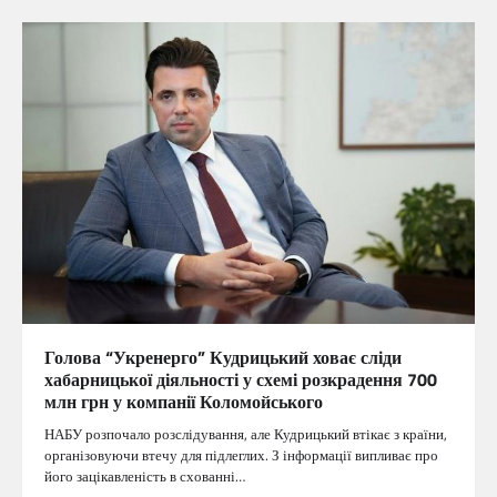
Голова “Укренерго” Кудрицький ховає сліди
хабарницької діяльності у схемі розкрадення 700
млн грн у компанії Коломойського
НАБУ розпочало розслідування, але Кудрицький втікає з країни,
організовуючи втечу для підлеглих. З інформації випливає про
його зацікавленість в схованні…