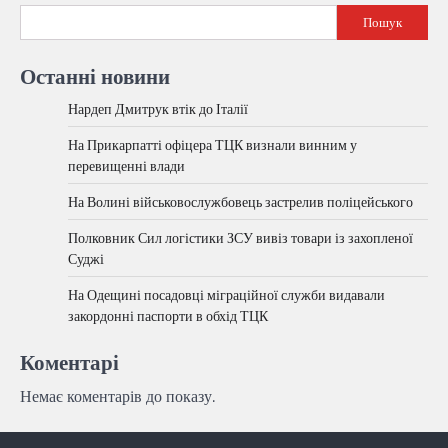
Пошук
Останні новини
Нардеп Дмитрук втік до Італії
На Прикарпатті офіцера ТЦК визнали винним у
перевищенні влади
На Волині військовослужбовець застрелив поліцейського
Полковник Сил логістики ЗСУ вивіз товари із захопленої
Суджі
На Одещині посадовці міграційної служби видавали
закордонні паспорти в обхід ТЦК
Коментарі
Немає коментарів до показу.