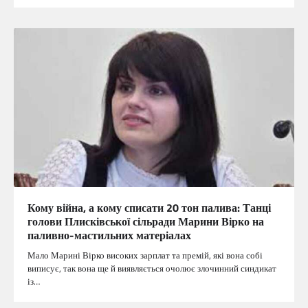
Кому війна, а кому списати 20 тон палива: Танці
голови Плисківської сільради Марини Вірко на
паливно-мастильних матеріалах
Мало Марині Вірко високих зарплат та премій, які вона собі
виписує, так вона ще й виявляється очолює злочинний синдикат
із…