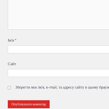
Ім'я
*
Сайт
Зберегти моє ім'я, e-mail, та адресу сайту в цьому брау