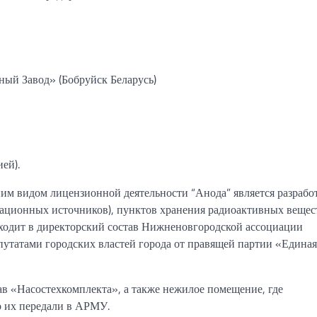
ьный
Завод»
(Бобруйск
Беларусь)
ей).
ним
видом
лицензионной деятельности
“Анода”
является
разрабо
иационных источников),
пунктов хранения радиоактивных
вещес
ходит в директорский
состав Нижненовгородской
ассоциации
путатами городских властей города от правящей партии «Единая
ав «Насостехкомплекта», а также нежилое помещение, где
о их передали в АРМУ.