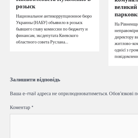
розыск
великий 
парковк
Национальное антикоррупционное бюро
Украины (НАБУ) объявило в розыск
На Рівненщи
бывшего главу комиссии по бюджету и
неправомірн
финансам, эксдепутата Киевского
директору в
областного совета Руслана…
житлово-ком
однієї з гр
повідомленн
Залишити відповідь
Ваша e-mail адреса не оприлюднюватиметься.
Обов’язкові 
Коментар
*