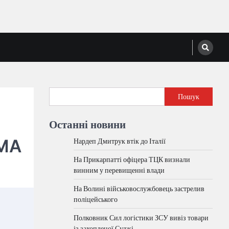
Пошук
Останні новини
РМА
Нардеп Дмитрук втік до Італії
На Прикарпатті офіцера ТЦК визнали
винним у перевищенні влади
На Волині військовослужбовець застрелив
поліцейського
Полковник Сил логістики ЗСУ вивіз товари
із захопленої Суджі