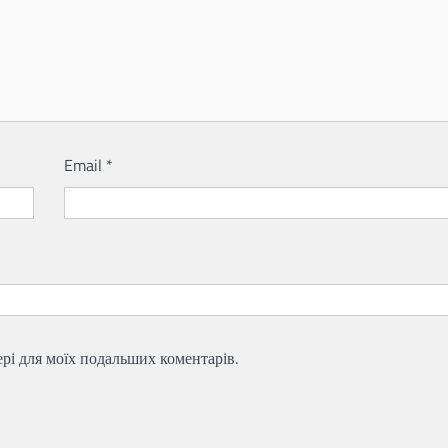
Email
*
зері для моїх подальших коментарів.