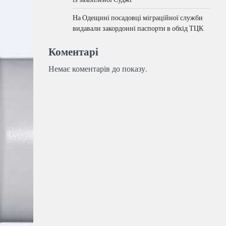
На Одещині посадовці міграційної служби
видавали закордонні паспорти в обхід ТЦК
Коментарі
Немає коментарів до показу.