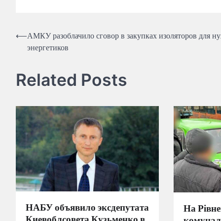
Навігація
⟵
АМКУ разоблачило сговор в закупках изоляторов для н
энергетиков
записів
Related Posts
НАБУ объявило эксдепутата
На Рівн
Киевоблсовета Кузьменко в
комунал