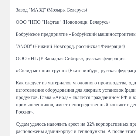
Завод “МАЗД”
(Мозырь,
Беларусь)
ООО “НПО
“Нафтан”
(Новополцк, Беларусь)
Бобруйское предприятие
«Бобруйский машиностроител
“ANOD”
(Нижний Новгород, российская
Федерация)
ООО
«НГДУ Западная
Сибирь», русская федерация.
«Солид
механик
групп»
(Екатеринбург, русская
федераци
Как следует из материалов
уголовного
производства,
од
изготовление оборудования для ядерных
установок (рад
продуктов.
Глава
«Анода» является
гражданином РФ и
в
промышленников,
имеет непосредственный контакт с де
Россия».
Судам удалось
наложить арест на 32% корпоративных пр
расположены админкорпус
и
теплопункты.
А после
этог