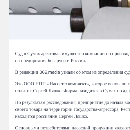
Суд в
Сумах
арестовал
имущество компании по производ
на предприятия Беларуси и России.
В редакции
368.media
узнали об этом из определения
су
Это
ООО НПП «Насостехкомплект», которое основали г
политик
Сергей Ляшко.
Фирма
находится в Сумах по ад
По результатам расследования,
предприятие до начала в
своего товара на территории государства-агрессора, Рес
находится
россиянин Сергей Ляшко.
Основными потребителями насосной продукции являют