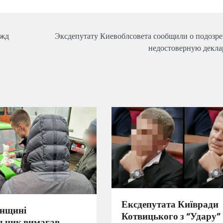
ужд
Эксдепутату Киевоблсовета сообщили о подозре
недостоверную декл
Ексдепутата Київради
енщині
Котвицького з “Удару”
ьник вимагав