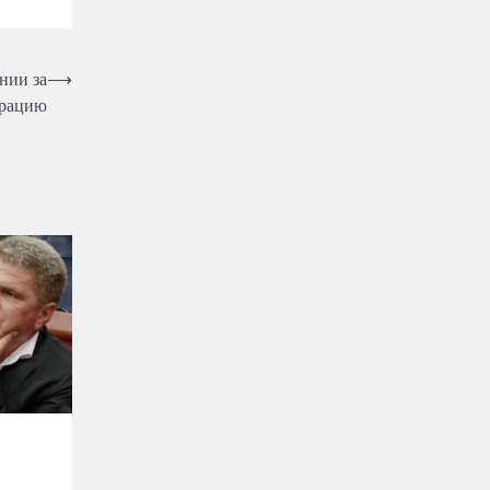
нии за
⟶
арацию