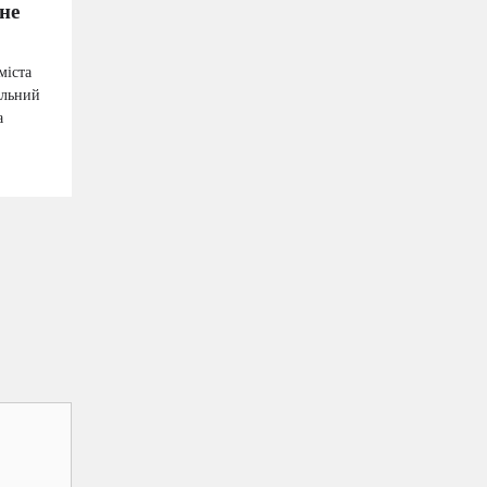
не
міста
альний
а