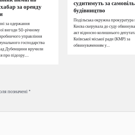
судитимуть за самовіль
хабар за оренду
будівництво
и
Подільська окружна прокуратура 
ні за одержання
Києва скерувала до суду обвинув
ої вигоди 50-річному
акт відносно колишнього депутат
иробничого управління
Київської міської ради (КМР) за
унального господарства
обвинуваченням у…
омад Дубенщини вручили
я про підозру.…
поля позначені
*