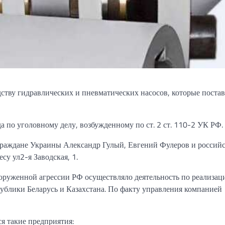
ству гидравлических и пневматических насосов, которые поста
да по уголовному
делу, возбужденному
по ст. 2 ст. 110-2
УК РФ.
раждане Украины Александр Гулый, Евгений Фулеров и
россий
ресу
ул2-я
Заводская, 1.
ооруженной агрессии РФ осуществляло деятельность
по реализац
публики Беларусь и
Казахстана.
По факту управления
компанией
ся
такие
предприятия: