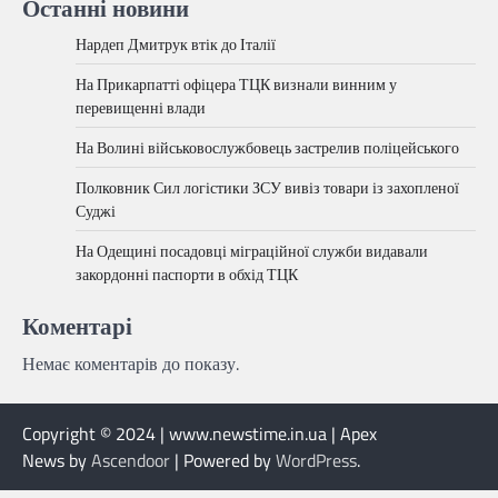
Останні новини
Нардеп Дмитрук втік до Італії
На Прикарпатті офіцера ТЦК визнали винним у
перевищенні влади
На Волині військовослужбовець застрелив поліцейського
Полковник Сил логістики ЗСУ вивіз товари із захопленої
Суджі
На Одещині посадовці міграційної служби видавали
закордонні паспорти в обхід ТЦК
Коментарі
Немає коментарів до показу.
Copyright © 2024 | www.newstime.in.ua | Apex
News by
Ascendoor
| Powered by
WordPress
.