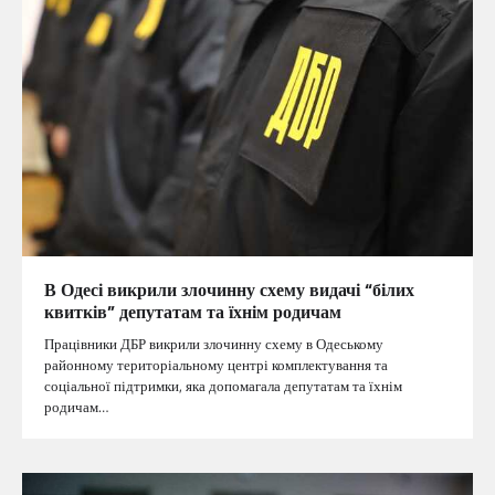
В Одесі викрили злочинну схему видачі “білих
квитків” депутатам та їхнім родичам
Працівники ДБР викрили злочинну схему в Одеському
районному територіальному центрі комплектування та
соціальної підтримки, яка допомагала депутатам та їхнім
родичам…