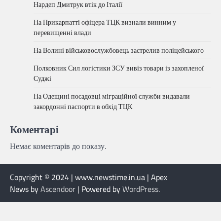
Нардеп Дмитрук втік до Італії
На Прикарпатті офіцера ТЦК визнали винним у
перевищенні влади
На Волині військовослужбовець застрелив поліцейського
Полковник Сил логістики ЗСУ вивіз товари із захопленої
Суджі
На Одещині посадовці міграційної служби видавали
закордонні паспорти в обхід ТЦК
Коментарі
Немає коментарів до показу.
Copyright © 2024 | www.newstime.in.ua | Apex
News by
Ascendoor
| Powered by
WordPress
.