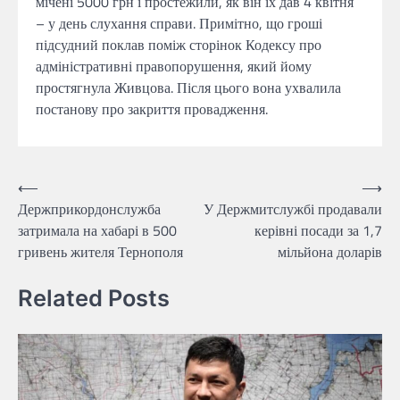
мічені 5000 грн і простежили, як він їх дав 4 квітня
– у день слухання справи. Примітно, що гроші
підсудний поклав поміж сторінок Кодексу про
адміністративні правопорушення, який йому
простягнула Живцова. Після цього вона ухвалила
постанову про закриття провадження.
Навігація
⟵
⟶
Держприкордонслужба
У Держмитслужбі продавали
записів
затримала на хабарі в 500
керівні посади за 1,7
гривень жителя Тернополя
мільйона доларів
Related Posts