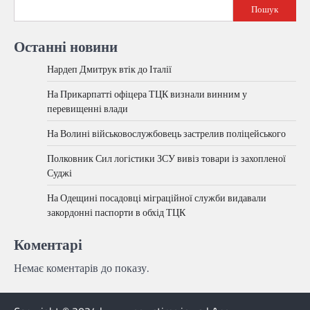
Пошук
Останні новини
Нардеп Дмитрук втік до Італії
На Прикарпатті офіцера ТЦК визнали винним у
перевищенні влади
На Волині військовослужбовець застрелив поліцейського
Полковник Сил логістики ЗСУ вивіз товари із захопленої
Суджі
На Одещині посадовці міграційної служби видавали
закордонні паспорти в обхід ТЦК
Коментарі
Немає коментарів до показу.