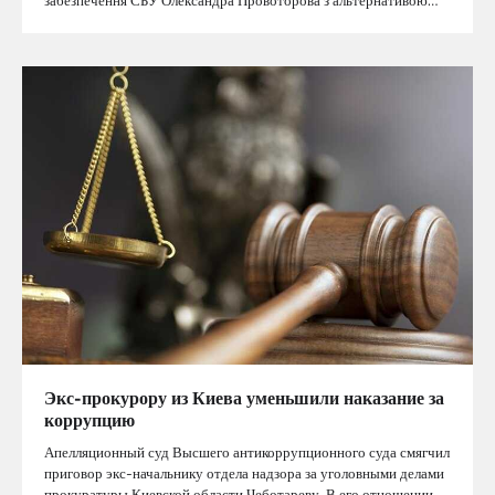
забезпечення СБУ Олександра Провоторова з альтернативою…
Экс-прокурору из Киева уменьшили наказание за
коррупцию
Апелляционный суд Высшего антикоррупционного суда смягчил
приговор экс-начальнику отдела надзора за уголовными делами
прокуратуры Киевской области Чеботареву. В его отношении…