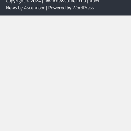
Copyright © 2024 | www.newstime.in.ua | Apex
News by
Ascendoor
| Powered by
WordPress
.