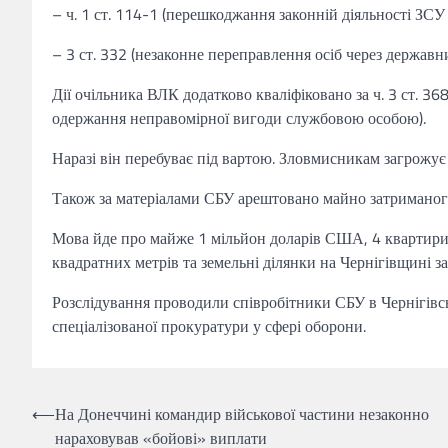
– ч. 1 ст. 114-1 (перешкоджання законній діяльності ЗСУ
– 3 ст. 332 (незаконне переправлення осіб через державн
Дії очільника ВЛК додатково кваліфіковано за ч. 3 ст. 3
одержання неправомірної вигоди службовою особою).
Наразі він перебуває під вартою. Зловмисникам загрожує
Також за матеріалами СБУ арештовано майно затриманог
Мова йде про майже 1 мільйон доларів США, 4 квартири 
квадратних метрів та земельні ділянки на Чернігівщині з
Розслідування проводили співробітники СБУ в Чернігівсь
спеціалізованої прокуратури у сфері оборони.
Навігація
⟵
На Донеччині командир військової частини незаконно
нараховував «бойові» виплати
записів