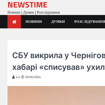
NEWSTIME
Skip
to
Новини | Думки | Розслідування
content
НОВИНИ
ДУМКИ
РОЗСЛІДУВАНН
ГОЛОВНА
СБУ викрила у Чернігов
хабарі «списував» ухил
a a
05/04/2024