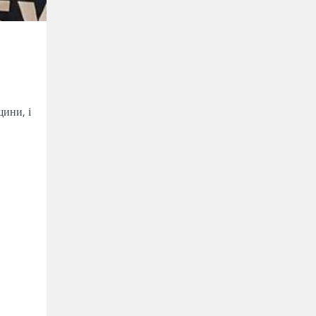
щини, і