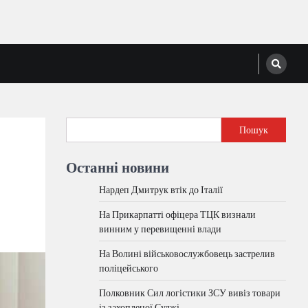
Пошук
Останні новини
Нардеп Дмитрук втік до Італії
На Прикарпатті офіцера ТЦК визнали
винним у перевищенні влади
На Волині військовослужбовець застрелив
поліцейського
Полковник Сил логістики ЗСУ вивіз товари
із захопленої Суджі