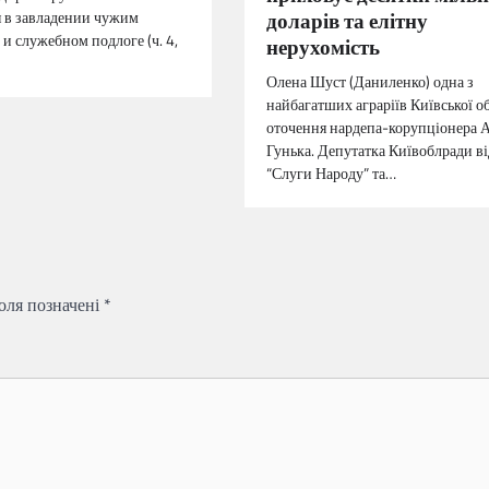
доларів та елітну
 в завладении чужим
и служебном подлоге (ч. 4,
нерухомість
Олена Шуст (Даниленко) одна з
найбагатших аграріїв Київської об
оточення нардепа-корупціонера А
Гунька. Депутатка Київоблради ві
“Слуги Народу” та…
поля позначені
*