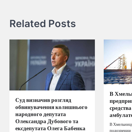
Related Posts
В Хмель
Суд визначив розгляд
предпри
обвинувачення колишнього
средства
народного депутата
амбулат
Олександра Дубового та
В Хмельницк
ексдепутата Олега Бабенка
подозрении 