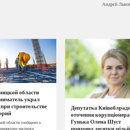
Андрєй Льво
ницкой области
ниматель украл
 при строительстве
Депутатка Київоблради
орий
оточення корупціонера
Гунька Олена Шуст
ой области сообщено о
приховує десятки мільй
директору частного