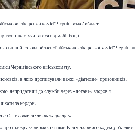
ськово-лікарської комісії Чернігівської області.
 призовникам ухилятися від мобілізації.
 колишній голова обласної військово-лікарської комісії Чернігів
ісії Чернігівського військкомату.
сновків, в яких прописували важкі «діагнози» призовників.
кою: непридатний до служби через «погане» здоров’я.
иїхати за кордон.
 до 5 тис. американських доларів.
о про підозру за двома статтями Кримінального кодексу України: