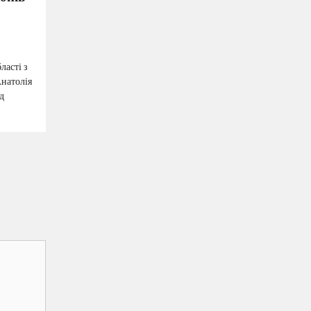
ласті з
натолія
д