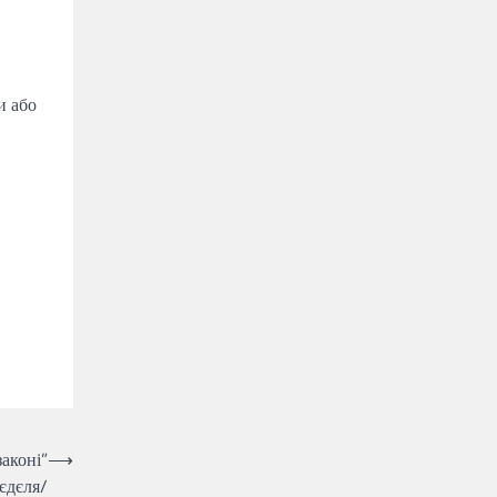
и або
законі”
⟶
єдєля/