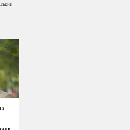
вський
 з
онів