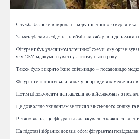
Служба безпеки викрила на корупції чинного керівника вій
За матеріалами слідства, в обмін на хабарі він допомагав
Фігурант був учасником злочинної схеми, яку організував
яку СБУ задокументувала у лютому цього року.
Також було викрито їхню спільницю – посадовицю медком
Фігуранти організували видачу неправдивих медичних ви
Потім ці документи направляли до військкомату з познач
Це дозволяло ухилянтам знятися з військового обліку та в
Встановлено, що фігуранти одержували з кожного клієнта
На підставі зібраних доказів обом фігурантам повідомлен