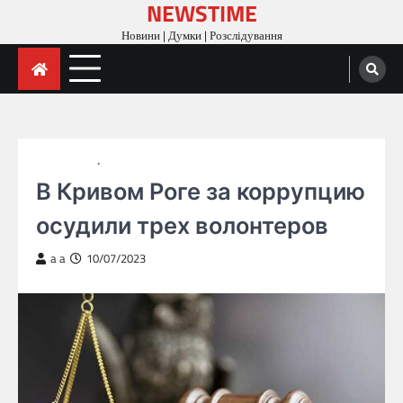
NEWSTIME
Skip
to
Новини | Думки | Розслідування
content
ГОЛОВНА
НОВИНИ
В Кривом Роге за коррупцию
осудили трех волонтеров
a a
10/07/2023