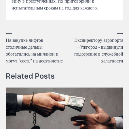
вину в преступлениях. Их приговорили к
испытательным срокам на год для каждого.
Навігація
⟵
⟶
На закупке лифтов
Эксдиректору аэропорта
записів
столичные дельцы
«Ужгород» выдвинули
обогатились на миллион и
подозрение в служебной
могут “сесть” на десятилетие
халатности
Related Posts