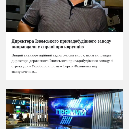
Директора Ізюмського приладобудівного заводу
виправдали у справі про корупцію
Вищий антикорупційний суд оголосив вирок, яким виправдав
директора державного Ізюмського приладобудівного заводу зі
структури «Укроборонпрому» Сергія Філоненка від
звинувачень в…