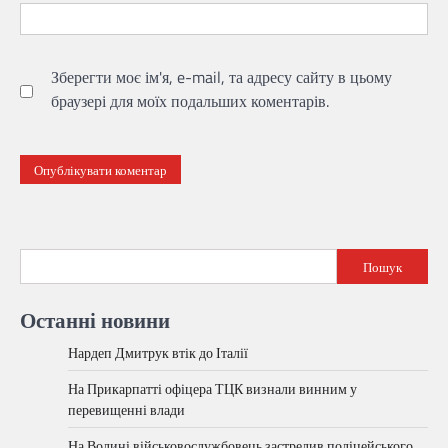
Зберегти моє ім'я, e-mail, та адресу сайту в цьому
браузері для моїх подальших коментарів.
Пошук
Останні новини
Нардеп Дмитрук втік до Італії
На Прикарпатті офіцера ТЦК визнали винним у
перевищенні влади
На Волині військовослужбовець застрелив поліцейського