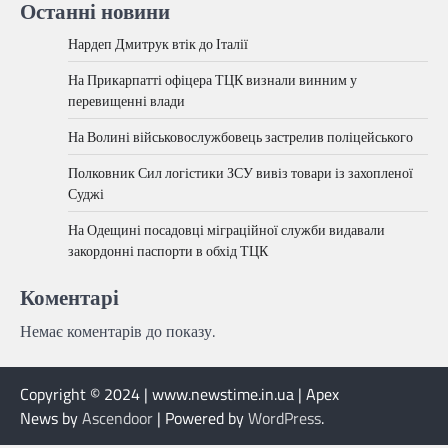
Останні новини
Нардеп Дмитрук втік до Італії
На Прикарпатті офіцера ТЦК визнали винним у
перевищенні влади
На Волині військовослужбовець застрелив поліцейського
Полковник Сил логістики ЗСУ вивіз товари із захопленої
Суджі
На Одещині посадовці міграційної служби видавали
закордонні паспорти в обхід ТЦК
Коментарі
Немає коментарів до показу.
Copyright © 2024 | www.newstime.in.ua | Apex
News by
Ascendoor
| Powered by
WordPress
.