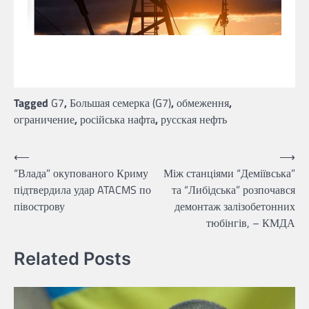
Tagged
G7
,
Большая семерка (G7)
,
обмеження
,
ограничение
,
російська нафта
,
русская нефть
Навігація
⟵
⟶
“Влада” окупованого Криму
Між станціями “Деміївська”
записів
підтвердила удар ATACMS по
та “Либідська” розпочався
півострову
демонтаж залізобетонних
тюбінгів, – КМДА
Related Posts