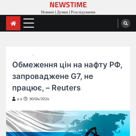
NEWSTIME
Skip
to
Новини | Думки | Розслідування
content
ГОЛОВНА
НОВИНИ
Обмеження цін на нафту РФ,
запроваджене G7, не
працює, – Reuters
a a
30/04/2024