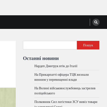
Пошук
Останні новини
Нардеп Дмитрук втік до Італії
На Прикарпатті офіцера ТЦК визнали
винним у перевищенні влади
На Волині військовослужбовець застрелив
поліцейського
Полковник Сил логістики ЗСУ вивіз товари
із захопленої Суджі