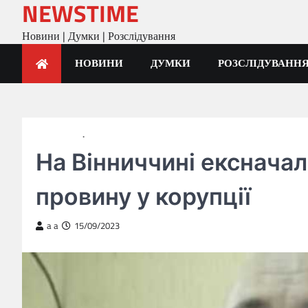
NEWSTIME
Skip
to
Новини | Думки | Розслідування
content
НОВИНИ
ДУМКИ
РОЗСЛІДУВАНН
ГОЛОВНА
НОВИНИ
На Вінниччині ексначаль
провину у корупції
a a
15/09/2023