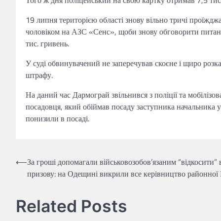
Того ж дня поліцейський на свою картку отримав 7,5 тис
19 липня територією області знову вільно тричі проїжд
чоловіком на АЗС «Сенс», щоби знову обговорити питанн
тис. гривень.
У суді обвинувачений не заперечував скоєне і щиро розк
штрафу.
На даний час Дармограй звільнився з поліції та мобілізов
посадовця, який обіймав посаду заступника начальника уп
понизили в посаді.
Навігація
⟵
За гроші допомагали військовозобов’язаним “відкосити” 
призову: на Одещині викрили все керівництво районної
записів
Related Posts