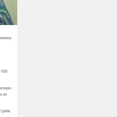
провину
и
 100
риємцю
а не
урбів.