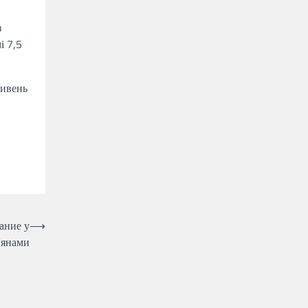
з
і 7,5
ривень
ание у
⟶
иянами