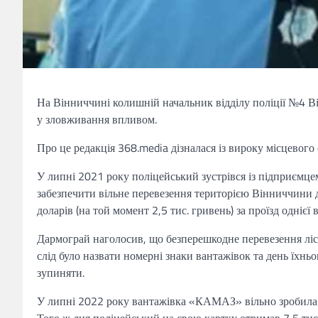
На Вінниччині колишній начальник відділу поліції №4 В
у зловживання впливом.
Про це редакція 368.media дізналася із вироку місцевого с
У липні 2021 року поліцейський зустрівся із підприємце
забезпечити вільне перевезення територією Вінниччини д
доларів (на той момент 2,5 тис. гривень) за проїзд однієї
Дармограй наголосив, що безперешкодне перевезення ліс
слід було назвати номерні знаки вантажівок та день їхньо
зупиняти.
У липні 2022 року вантажівка «КАМАЗ» вільно зробила п