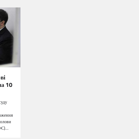
ві
на 10
суду
овження
голови
ФС)…