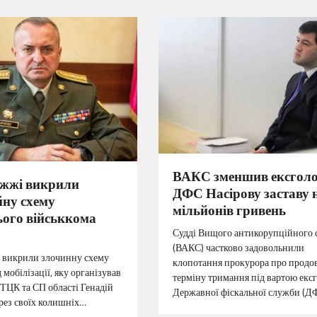
ВАКС зменшив ексголо
іжжі викрили
ДФС Насірову заставу 
йну схему
мільйонів гривень
ого військкома
Судді Вищого антикорупційного 
(ВАКС) частково задовольнили
 викрили злочинну схему
клопотання прокурора про прод
 мобілізації, яку організував
терміну тримання під вартою екс
 ТЦК та СП області Генадій
Державної фіскальної служби (Д
рез своїх колишніх…