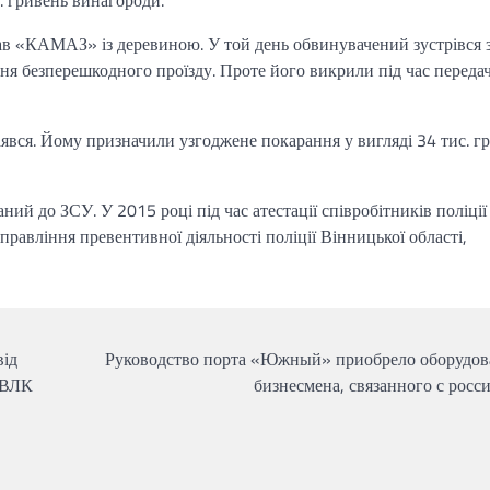
. гривень винагороди.
жав «КАМАЗ» із деревиною. У той день обвинувачений зустрівся 
я безперешкодного проїзду. Проте його викрили під час передач
аявся. Йому призначили узгоджене покарання у вигляді 34 тис. г
аний до ЗСУ. У 2015 році під час атестації співробітників поліції
равління превентивної діяльності поліції Вінницької області,
від
Руководство порта «Южный» приобрело оборудов
 ВЛК
бизнесмена, связанного с росс