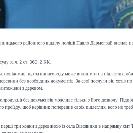
інницького районного відділу поліції Павло Дармограй визнав 
уду за ч. 2 ст. 369-2 КК.
м, повідомив, що за винагороду може вплинути на підлеглих, аб
еревини без необхідних документів. За свої послуги він хотів по
 вантажівки з деревом.
опродукції без документів можливе тільки з його дозволу. Підп
го проїзду, щоб керівник попередив своїх підлеглих, кого не треб
ерші три ходки з деревиною із села Вівсяники в напрямку смт Т