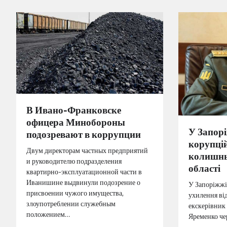
В Ивано-Франковске
офицера Минобороны
У Запор
подозревают в коррупции
корупці
Двум директорам частных предприятий
колишнь
и руководителю подразделения
області
квартирно-эксплуатационной части в
Иванишине выдвинули подозрение о
У Запоріжжі
присвоении чужого имущества,
ухилення від
злоупотреблении служебным
екскерівник
положением…
Яременко че