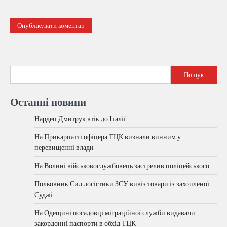
Пошук
Останні новини
Нардеп Дмитрук втік до Італії
На Прикарпатті офіцера ТЦК визнали винним у
перевищенні влади
На Волині військовослужбовець застрелив поліцейського
Полковник Сил логістики ЗСУ вивіз товари із захопленої
Суджі
На Одещині посадовці міграційної служби видавали
закордонні паспорти в обхід ТЦК