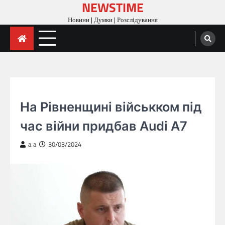
NEWSTIME
Skip
to
Новини | Думки | Розслідування
content
ГОЛОВНА
На Рівненщині військком під
час війни придбав Audi A7
a a
30/03/2024