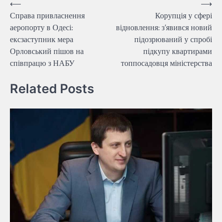
Навігація
⟵
⟶
Справа привласнення
Корупція у сфері
записів
аеропорту в Одесі:
відновлення: з’явився новий
ексзаступник мера
підозрюваний у спробі
Орловський пішов на
підкупу квартирами
співпрацю з НАБУ
топпосадовця міністерства
Related Posts