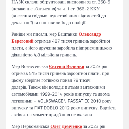
НАЗК склали обґрунтовані висновки за ст. 368-5
(незаконне збагачення) та ч. 1 ст. 366-2 ККУ
(внесення свідомо недостовірних відомостей до
декларації) та направили їх до поліції.
Раніше ми писали, мер Баштанки
Олександр
Береговий
отримав 487 тисяч гривень заробітної
плати, а його дружина заробила підприємницькою
діяльністю 4,8 мільйона гривень.
Мер Вознесенська
Євгеній Величко
за 2023 рік
отримав 515 тисяч гривень заробітної плати, при
цьому зберігає готівкою понад 78 тисяч
доларів. Також він володіє п’ятьма вантажними
автомобілями 1999-2014 років випуску та двома
легковими – VOLKSWAGEN PASSAT CC 2010 року
випуску та FIAT DOBLO 2012 року випуску. Вартість
автівок на момент придбання не вказана.
Мер Первомайська
Олег Демченко
за 2023 рік