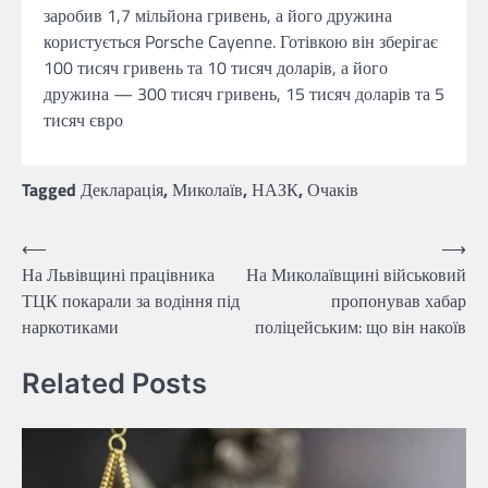
заробив 1,7 мільйона гривень, а його дружина
користується Porsche Cayenne. Готівкою він зберігає
100 тисяч гривень та 10 тисяч доларів, а його
дружина — 300 тисяч гривень, 15 тисяч доларів та 5
тисяч євро
Tagged
Декларація
,
Миколаїв
,
НАЗК
,
Очаків
Навігація
⟵
⟶
На Львівщині працівника
На Миколаївщині військовий
записів
ТЦК покарали за водіння під
пропонував хабар
наркотиками
поліцейським: що він накоїв
Related Posts