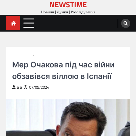
NEWSTIME
Skip
to
Новини | Думки | Розслідування
content
ГОЛОВНА
НОВИНИ
Мер Очакова під час війни
обзавівся віллою в Іспанії
a a
07/05/2024