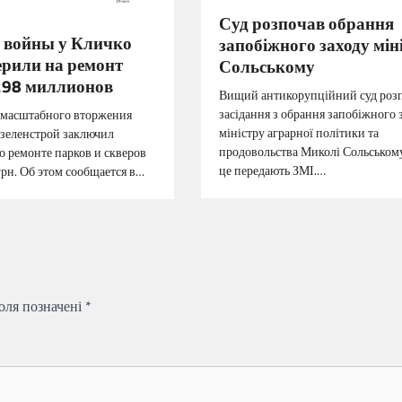
Суд розпочав обрання
я войны у Кличко
запобіжного заходу мін
ерили на ремонт
Сольському
298 миллионов
Вищий антикорупційний суд роз
засідання з обрання запобіжного 
омасштабного вторжения
міністру аграрної політики та
зеленстрой заключил
продовольства Миколі Сольськом
о ремонте парков и скверов
це передають ЗМІ.…
грн. Об этом сообщается в…
поля позначені
*