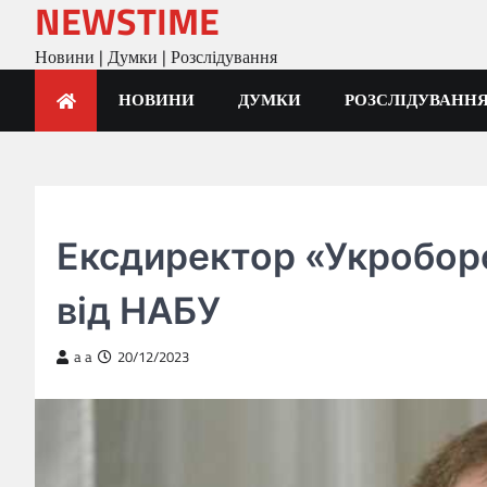
NEWSTIME
Skip
to
Новини | Думки | Розслідування
content
НОВИНИ
ДУМКИ
РОЗСЛІДУВАНН
ГОЛОВНА
Ексдиректор «Укробор
від НАБУ
a a
20/12/2023