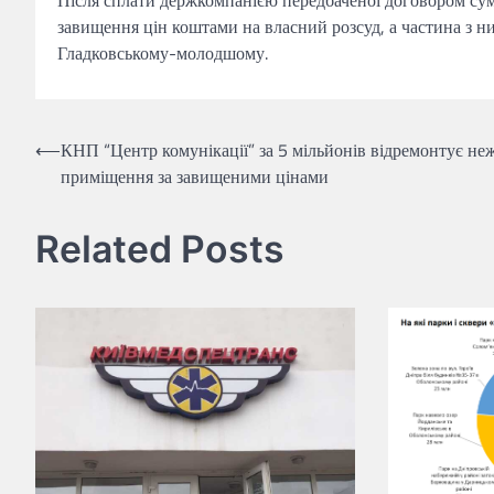
завищення цін коштами на власний розсуд, а частина з ни
Гладковському-молодшому.
Навігація
⟵
КНП “Центр комунікації” за 5 мільйонів відремонтує не
приміщення за завищеними цінами
записів
Related Posts