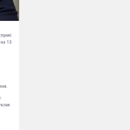
справі
 на 13
ння.
у
уклав