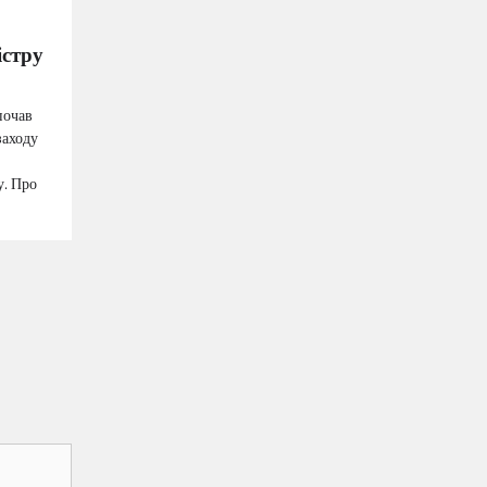
істру
почав
заходу
у. Про