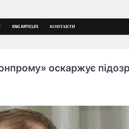
Я
ENG ARTICLES
КОНТАКТИ
онпрому» оскаржує підоз