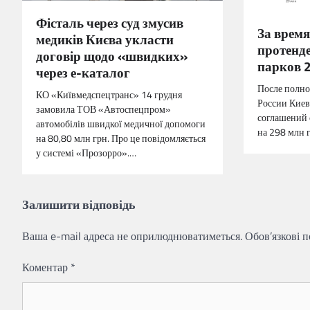
Фісталь через суд змусив
За врем
медиків Києва укласти
протенд
договір щодо «швидких»
парков 
через е-каталог
После полн
КО «Київмедспецтранс» 14 грудня
России Киев
замовила ТОВ «Автоспецпром»
соглашений 
автомобілів швидкої медичної допомоги
на 298 млн 
на 80,80 млн грн. Про це повідомляється
у системі «Прозорро».…
Залишити відповідь
Ваша e-mail адреса не оприлюднюватиметься.
Обов’язкові 
Коментар
*