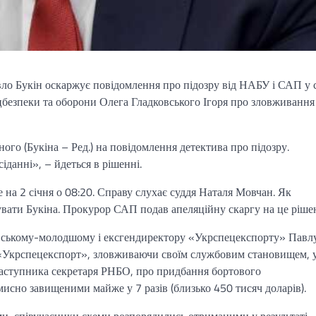
 Букін оскаржує повідомлення про підозру від НАБУ і САП у 
безпеки та оборони Олега Гладковського Ігоря про зловживання
го (Букіна – Ред.) на повідомлення детектива про підозру.
іданні», – йдеться в рішенні.
 на 2 січня о 08:20. Справу слухає суддя Наталя Мовчан. Як
увати Букіна. Прокурор САП подав апеляційну скаргу на це ріше
вському-молодшому і ексгендиректору «Укрспецекспорту» Павл
 «Укрспецекспорт», зловживаючи своїм службовим становищем, 
заступника секретаря РНБО, про придбання бортового
мисно завищеними майже у 7 разів (близько 450 тисяч доларів).
и, співучасники схеми розпорядились отриманими у результаті