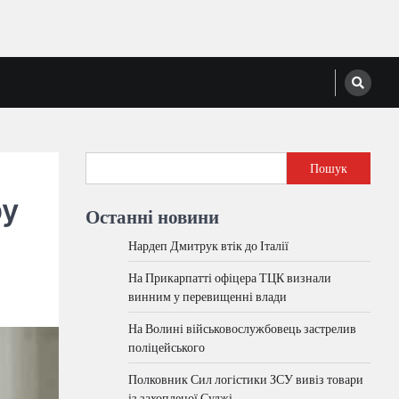
Пошук
ру
Останні новини
Нардеп Дмитрук втік до Італії
На Прикарпатті офіцера ТЦК визнали
винним у перевищенні влади
На Волині військовослужбовець застрелив
поліцейського
Полковник Сил логістики ЗСУ вивіз товари
із захопленої Суджі