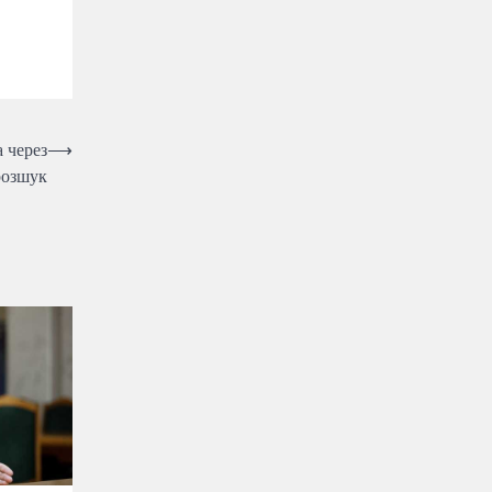
 через
⟶
розшук