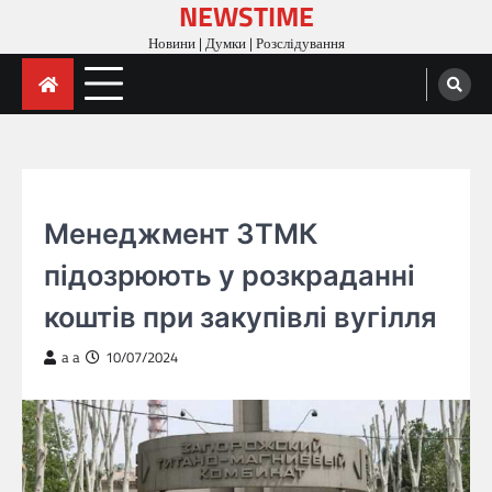
NEWSTIME
Skip
to
Новини | Думки | Розслідування
content
ГОЛОВНА
Менеджмент ЗТМК
підозрюють у розкраданні
коштів при закупівлі вугілля
a a
10/07/2024