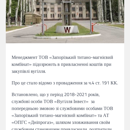
Менеджмент ТОВ «Запорізький титано-магнієвий
комбінат» підозрюють в привласненні коштів при
закупівлі вугілля.
Про це стало відомо з провадження за ч.4 ст. 191 КК.
Встановлено, що у період 2018-2021 років,
службові особи ТОВ «Вугілля Інвест» за
попередньою змовою зі службовими особами ТОВ
«Запорізький титано-магнієвий комбінат» та АТ
«ОПГС «Дніпрогаз», шляхом зловживання своїм
службовим становищем привласнили, розтратили