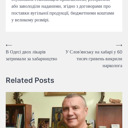
або заволоділи наданими, згідно з договорами про
поставки вугільної продукції, бюджетними коштами
у великому розмірі.
Навігація
⟵
⟶
В Одесі двох лікарів
У Слов’янську на хабарі у 60
записів
затримали за хабарництво
тисяч гривень викрили
нарколога
Related Posts