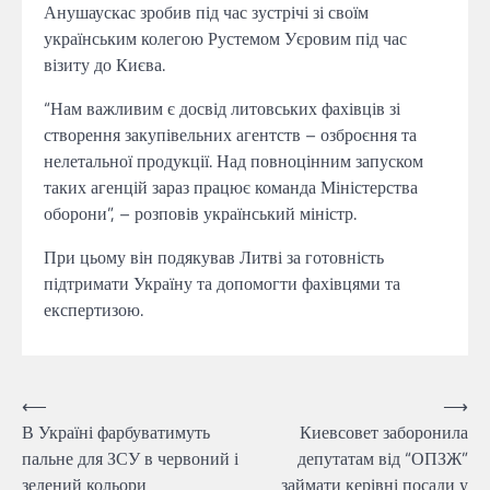
Анушаускас зробив під час зустрічі зі своїм
українським колегою Рустемом Уєровим під час
візиту до Києва.
“Нам важливим є досвід литовських фахівців зі
створення закупівельних агентств – озброєння та
нелетальної продукції. Над повноцінним запуском
таких агенцій зараз працює команда Міністерства
оборони”, – розповів український міністр.
При цьому він подякував Литві за готовність
підтримати Україну та допомогти фахівцями та
експертизою.
Навігація
⟵
⟶
В Україні фарбуватимуть
Киевсовет заборонила
записів
пальне для ЗСУ в червоний і
депутатам від “ОПЗЖ”
зелений кольори
займати керівні посади у