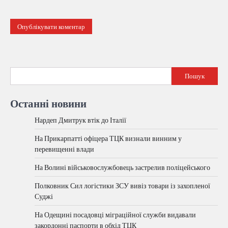
Пошук
Останні новини
Нардеп Дмитрук втік до Італії
На Прикарпатті офіцера ТЦК визнали винним у
перевищенні влади
На Волині військовослужбовець застрелив поліцейського
Полковник Сил логістики ЗСУ вивіз товари із захопленої
Суджі
На Одещині посадовці міграційної служби видавали
закордонні паспорти в обхід ТЦК