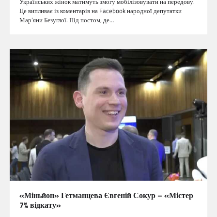
Українських жінок матимуть змогу мобілізовувати на передову.
Це випливає із коментарів на Facebook народної депутатки
Мар’яни Безуглої. Під постом, де…
«Міньйон» Гетманцева Євгеній Сокур – «Містер
7% відкату»