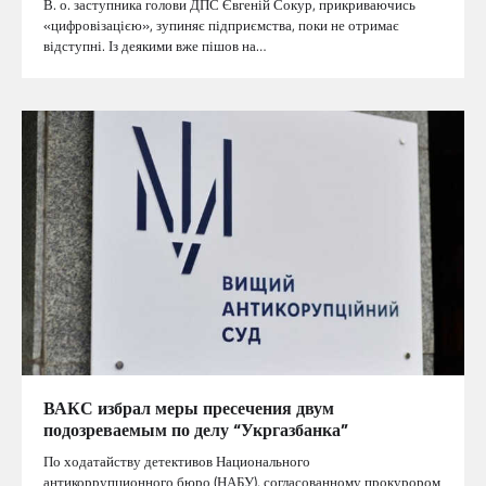
В. о. заступника голови ДПС Євгеній Сокур, прикриваючись
«цифровізацією», зупиняє підприємства, поки не отримає
відступні. Із деякими вже пішов на…
ВАКС избрал меры пресечения двум
подозреваемым по делу “Укргазбанка”
По ходатайству детективов Национального
антикоррупционного бюро (НАБУ), согласованному прокурором