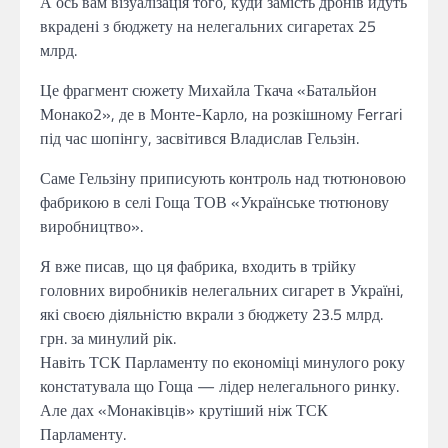
А ось вам візуалізація того, куди замість дронів йдуть
вкрадені з бюджету на нелегальних сигаретах 25
млрд.
Це фрагмент сюжету Михайла Ткача «Батальйон
Монако2», де в Монте-Карло, на розкішному Ferrari
під час шопінгу, засвітився Владислав Гельзін.
Саме Гельзіну приписують контроль над тютюновою
фабрикою в селі Гоща ТОВ «Українське тютюнову
виробництво».
Я вже писав, що ця фабрика, входить в трійку
головних виробників нелегальних сигарет в Україні,
які своєю діяльністю вкрали з бюджету 23.5 млрд.
грн. за минулий рік.
Навіть ТСК Парламенту по економіці минулого року
констатувала що Гоща — лідер нелегального ринку.
Але дах «Монаківців» крутіший ніж ТСК
Парламенту.