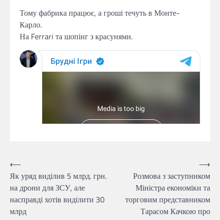
Тому фабрика працює, а гроші течуть в Монте-
Карло.
На Ferrari та шопінг з красунями.
Навігація
⟵
⟶
Як уряд виділив 5 млрд. грн.
Розмова з заступником
записів
на дрони для ЗСУ, але
Міністра економіки та
насправді хотів виділити 30
торговим представником
млрд
Тарасом Качкою про