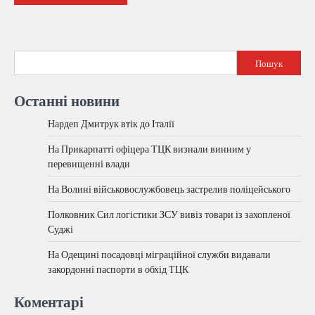
Пошук
Останні новини
Нардеп Дмитрук втік до Італії
На Прикарпатті офіцера ТЦК визнали винним у
перевищенні влади
На Волині військовослужбовець застрелив поліцейського
Полковник Сил логістики ЗСУ вивіз товари із захопленої
Суджі
На Одещині посадовці міграційної служби видавали
закордонні паспорти в обхід ТЦК
Коментарі