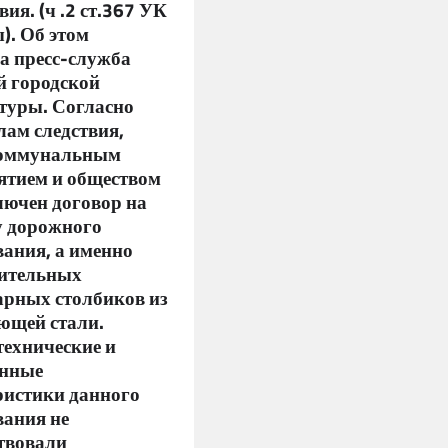
вия. (ч .2 ст.367 УК
). Об этом
а пресс-служба
й городской
туры. Согласно
лам следствия,
коммунальным
ятием и обществом
лючен договор на
у дорожного
ания, а именно
ительных
арных столбиков из
ющей стали.
технические и
енные
ристики данного
вания не
ствовали