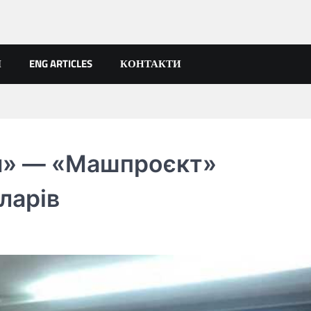
Я
ENG ARTICLES
КОНТАКТИ
я» — «Машпроєкт»
ларів