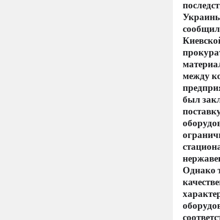
последст
Украины
сообщил
Киевско
прокура
материа
между 
предпри
был зак
поставк
оборудов
огранич
стацион
нержаве
Однако 
качеств
характе
оборудо
соответ