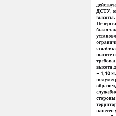
действу
ДСТУ, о
высоты. 
Печерск
было за
установл
огранич
столбико
высоте н
требова
высота 
– 1,10 м
полумет
образом,
служебно
стороны
террито
нанесен 