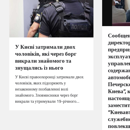
Сообщено
директо
У Києві затримали двох
предпри
чоловіків, які через борг
эксплуа
викрали знайомого та
управлен
знущались із нього
содержа
автомоб
У Києві правоохоронці затримали двох
чоловіків, яких підозрюють у
Печерско
незаконному позбавленні волі
Киева”, 
знайомого. Зловмисники через борг
настояще
викрали та утримували 19-річного…
замести
“Киевавт
служебн
повлекш