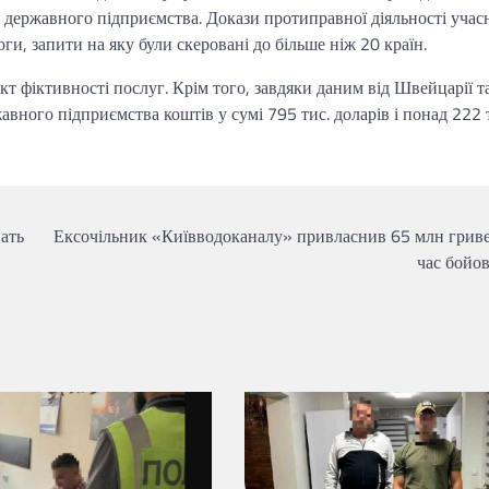
 державного підприємства. Докази протиправної діяльності учас
и, запити на яку були скеровані до більше ніж 20 країн.
кт фіктивності послуг. Крім того, завдяки даним від Швейцарії т
авного підприємства коштів у сумі 795 тис. доларів і понад 222 
ать
Ексочільник «Київводоканалу» привласнив 65 млн гриве
час бойов