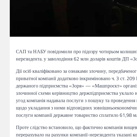
САП та НАБУ повідомили про підозру чотирьом колишнім
нерезидента. у заволодіння 62 млн доларів коштів ДП 
Дії осіб кваліфіковано за ознаками злочину, передбаченог
приватної компанії додатково інкриміновано ч. 3 ст. 20
держаного підприємства «Зоря» — «Машпроєкт» організу
злочинної схеми керівництво держпідприємства уклало н
угод компанія надавала послуги з пошуку та проведення
щодо укладання з ними відповідних зовнішньоекономічни
послуги компанії державне товариство сплатило 61,98 мл
Проте слідство встановило, що фактично компанія вищев
перерахувало на рахунки компанії-нерезидента указані к