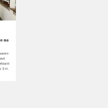
о на
льного
ьної
області
 3 ст.