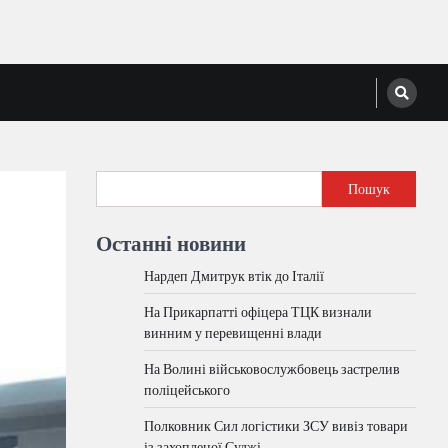
Пошук
Останні новини
Нардеп Дмитрук втік до Італії
На Прикарпатті офіцера ТЦК визнали
винним у перевищенні влади
На Волині військовослужбовець застрелив
поліцейського
Полковник Сил логістики ЗСУ вивіз товари
із захопленої Суджі