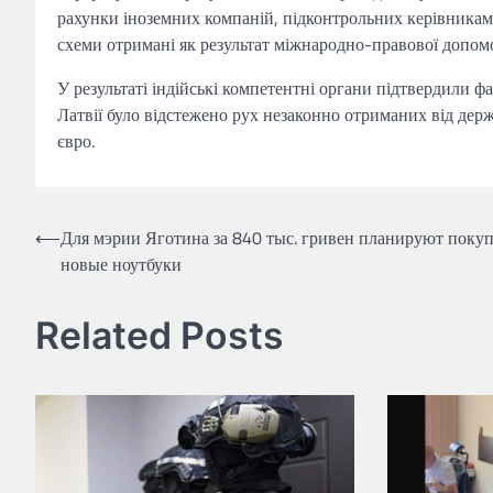
рахунки іноземних компаній, підконтрольних керівникам
схеми отримані як результат міжнародно-правової допомог
У результаті індійські компетентні органи підтвердили фа
Латвії було відстежено рух незаконно отриманих від держ
євро.
Навігація
⟵
Для мэрии Яготина за 840 тыс. гривен планируют покуп
новые ноутбуки
записів
Related Posts