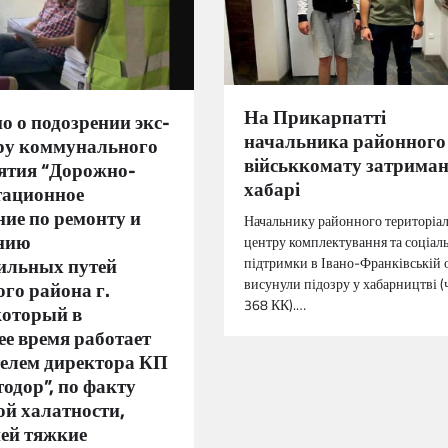
На Прикарпатті
 о подозрении экс-
начальника районного
ру коммунального
військкомату затриман
ятия “Дорожно-
хабарі
тационное
ие по ремонту и
Начальнику районного територіа
нию
центру комплектування та соціал
ильных путей
підтримки в Івано-Франківській 
висунули підозру у хабарництві (ч.
го района г.
368 КК).…
который в
е время работает
телем директора КП
одор”, по факту
ой халатности,
ей тяжкие