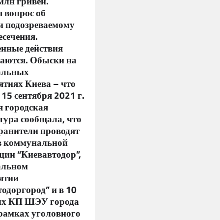
млн гривен.
 вопрос об
и подозреваемому
есечения.
енные действия
аются. Обыски на
альных
ятиях Киева – что
 15 сентября 2021 г.
я городская
тура сообщала, что
ранители проводят
в коммунальной
ции “Киевавтодор”,
альном
ятии
одоргород” и в 10
х КП ШЭУ города
 рамках уголовного