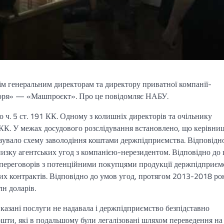
 генеральним директорам та директору приватної компанії-
«Зоря» — «Машпроєкт». Про це повідомляє НАБУ.
о ч. 5 ст. 191 КК. Одному з колишніх директорів та очільнику
9 КК. У межах досудового розслідування встановлено, що керівни
вало схему заволодіння коштами держпідприємства. Відповідн
изку агентських угод з компанією-нерезидентом. Відповідно до
 переговорів з потенційними покупцями продукції держпідприєм
х контрактів. Відповідно до умов угод, протягом 2013-2018 рок
н доларів.
казані послуги не надавала і держпідприємство безпідставно
ошти, які в подальшому були легалізовані шляхом переведення на