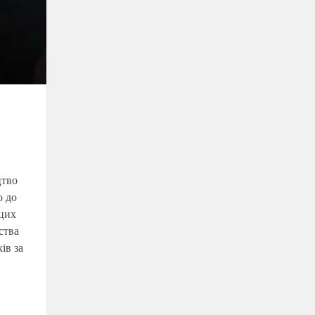
цтво
о до
 цих
ства
ів за