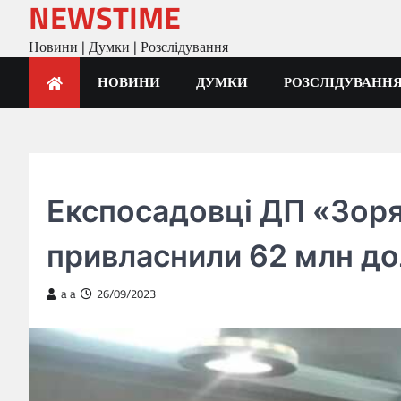
NEWSTIME
Skip
to
Новини | Думки | Розслідування
content
НОВИНИ
ДУМКИ
РОЗСЛІДУВАНН
ГОЛОВНА
Експосадовці ДП «Зор
привласнили 62 млн до
a a
26/09/2023