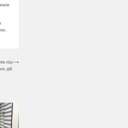
ників
а
тис.
нь під
⟶
их дій