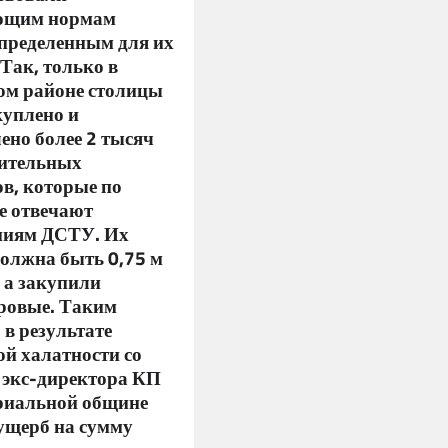
ющим нормам
пределенным для их
Так, только в
ом районе столицы
куплено и
ено более 2 тысяч
ительных
в, которые по
е отвечают
ниям ДСТУ. Их
должна быть 0,75 м
, а закупили
ровые. Таким
 в результате
й халатности со
 экс-директора КП
риальной общине
ущерб на сумму