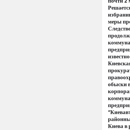
почти 2 
Решается
избрани
меры пр
Следств
продолж
коммун
предпри
известно
Киевска
прокура
правоох
обыски 
корпора
коммун
предпри
“Киевавт
районны
Киева в