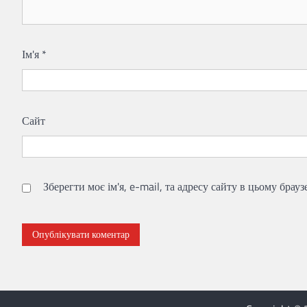
Ім'я
*
Сайт
Зберегти моє ім'я, e-mail, та адресу сайту в цьому брау