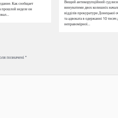
Вищий антикорупційний суд виз
едание. Как сообщает
винуватими двох колишніх начал
а прошлой неделе он
відділів прокуратури Донецької о
овал…
та адвоката в одержанні 10 тисяч 
неправомірної…
поля позначені
*