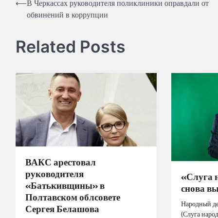
Навігація
⟵
В Черкассах руководителя поликлиники оправдали от
обвинений в коррупции
записів
Related Posts
ВАКС арестовал
руководителя
«Слуга 
«Батькивщины» в
снова вы
Полтавском облсовете
Народный д
Сергея Белашова
(Слуга народ