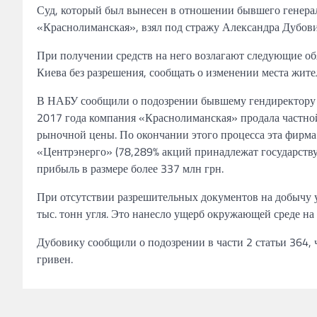
Суд, который был вынесен в отношении
бывшего генера
«Краснолиманская», взял под стражу
Александра Дубовик
При
получении
средств на него
возлагают
следующие об
Киева без
разрешения,
сообщать
о
изменении места жите
В
НАБУ сообщили о подозрении бывшему гендиректор
2017 года компания «Краснолиманская»
продала
частно
рыночной
цены.
По окончании этого процесса
эта фирма
«Центрэнерго» (78,289% акций принадлежат государству
прибыль в размере более
337
млн грн.
При отсутствии разрешительных документов на добычу 
тыс. тонн угля. Это нанесло ущерб окружающей среде на
Дубовику сообщили о подозрении
в
части 2 статьи 364,
гривен.