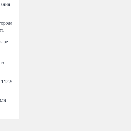
пания
города
т.
варе
ую
 112,5
млн