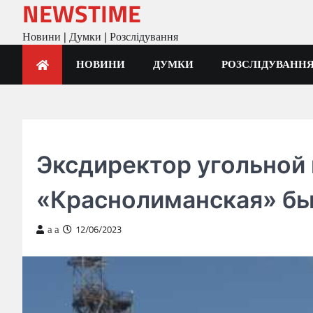
NEWSTIME
Skip
to
Новини | Думки | Розслідування
content
НОВИНИ
ДУМКИ
РОЗСЛІДУВАНН
ГОЛОВНА
Эксдиректор угольной
«Краснолиманская» бы
a a
12/06/2023