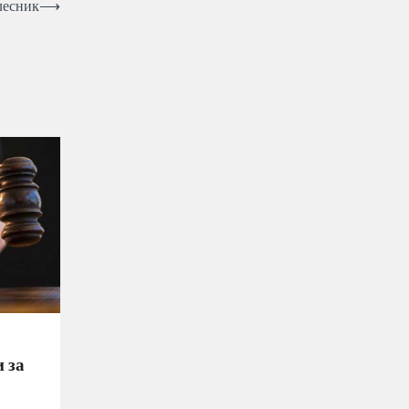
лесник
⟶
 за