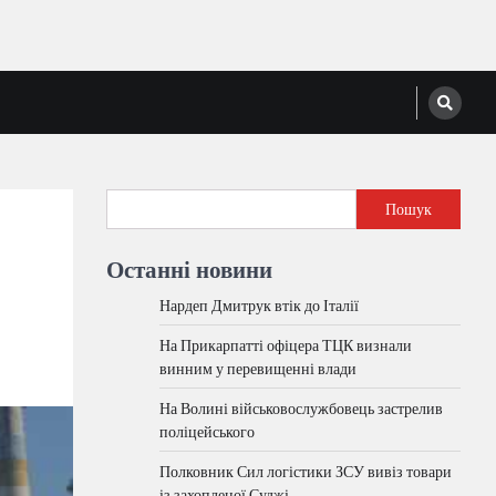
Пошук
Останні новини
Нардеп Дмитрук втік до Італії
На Прикарпатті офіцера ТЦК визнали
винним у перевищенні влади
На Волині військовослужбовець застрелив
поліцейського
Полковник Сил логістики ЗСУ вивіз товари
із захопленої Суджі