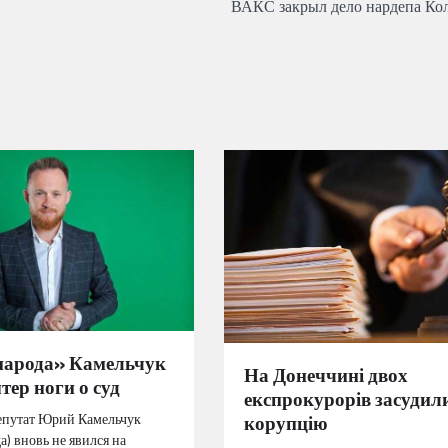
ВАКС закрыл дело нардепа Ко
народа» Камельчук
На Донеччині двох
тер ноги о суд
експрокурорів засудили
корупцію
епутат Юрий Камельчук
а) вновь не явился на