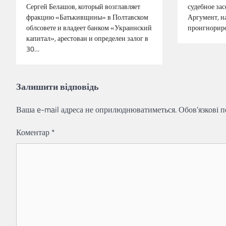
Сергей Белашов, который возглавляет
судебное зас
фракцию «Батькивщины» в Полтавском
Аргумент, н
облсовете и владеет банком «Украинский
проигнорир
капитал», арестован и определен залог в
30…
Залишити відповідь
Ваша e-mail адреса не оприлюднюватиметься.
Обов’язкові 
Коментар
*