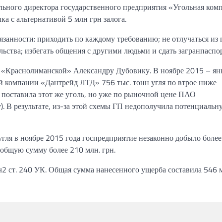
льного директора государственного предприятия «Угольная ком
а с альтернативой 5 млн грн залога.
язанности:
приходить
по каждому требованию; не отлучаться из 
льства;
избегать
общения с
другими людьми
и сдать
загранпаспор
у
«Краснолиманской»
Александру Дубовику.
В
ноябре 2015 – ян
й компании «Дантрейд ЛТД» 756 тыс. тонн угля по втрое ниже
 поставила этот же уголь, но уже по рыночной цене ПАО
).
В результате, из-за
этой схемы ГП
недополучила
потенциальн
угля в
ноябре 2015 года госпредприятие незаконно добыло более
общую
сумму более 210 млн. грн.
ч2
ст. 240 УК.
Общая сумма нанесенного
ущерба
составила
546 