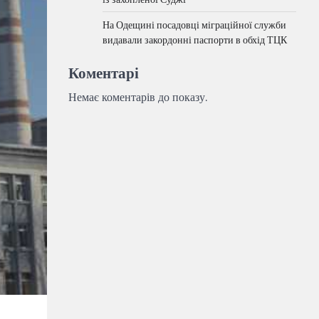
На Одещині посадовці міграційної служби
видавали закордонні паспорти в обхід ТЦК
Коментарі
Немає коментарів до показу.