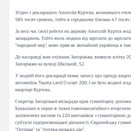
Згідно з декларацією Анатолія Куртєва, колишнього очіл
565 тисяч гривень, тобто в середньому близько 47 тисяч 
За весь час своєї роботи на державу Анатолій Куртєв жод
заощаджень. Тобто жила людина від зарплати до зарплати
”народний мер”, живе прям як звичайний українець в та
Де насправді жив очільник Запоріжжя, виявили влітку 2
Запоріжжя на вулиці Шкільній, 52.
У жодній його декларації немає запису про оренду квартир
автомобіль Toyota Land Cruiser 200. І не було жодної зга
квартирі Куртєва.
Секретар Запорізької міськради крав гуманітарну допом
Буквально в перші ж тижні повномасштабного вторгнен
залізничних вагонів та 220 вантажівок з гуманітарною д
суб’єкти підприємницької діяльності. Європейську гумані
”Оптима” та ”Аптека низьких цін”.