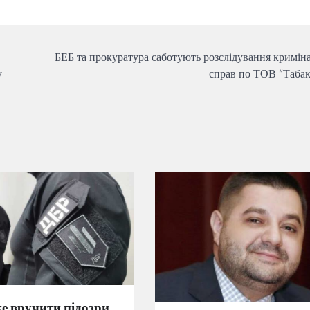
БЕБ та прокуратура саботують розслідування кримін
у
справ по ТОВ “Табак
е вручити підозри