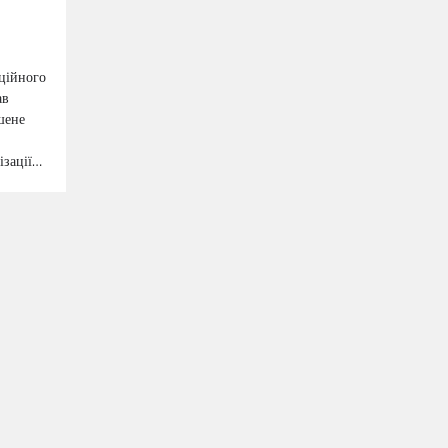
ційного
ав
шене
ізації…