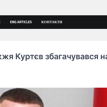
Я
ENG ARTICLES
КОНТАКТИ
жжя Куртєв збагачувався н