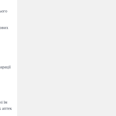
ього
шових
арації
і їм
х аптек