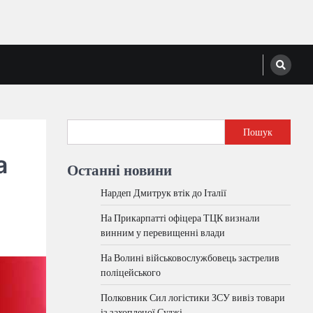
Пошук
а
Останні новини
Нардеп Дмитрук втік до Італії
На Прикарпатті офіцера ТЦК визнали
винним у перевищенні влади
На Волині військовослужбовець застрелив
поліцейського
Полковник Сил логістики ЗСУ вивіз товари
із захопленої Суджі