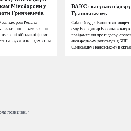
кам Міноборони у
ВАКС скасував підозру
роти Гринкевичів
Грановському
Р за підозрою Романа
Слідчий суддя Вищого антикоруп
у постачанні на замовлення
суду Володимир Воронько скасув
неякісної військової форми
повідомлення про підозру, оголо
тується вручити повідомлення
екснародному депутату від БПП
Олександру Грановському в орган
поля позначені
*