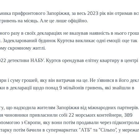
ьника прифронтового Запоріжжя, за весь 2023 рік він отримав вс
гривень на місяць. Але це лише офіційно.
ного разу в своїх деклараціях не вказував наявність в нього гро
. Задекларований будинок Куртєва викликає одні емоції: оце так
кому скромному житлі.
022 детективи НАБУ. Куртєв орендував елітну квартиру в центрі
и і суму грошей, яку він витрачав на це. Не з’явився в його декл
дки в декларації щодо понад 9 мільйонів гривень, які знайшли в
огу, що надходила жителям Запоріжжя від міжнародних партнерів.
ня чиновники привласнили собі 22 морських контейнери, 389
опомогою з Європи, яку вони потім продавали через підконтрольн
тарку потім бачили в супермаркетах ”АТБ” та ”Сільпо”, у мережа