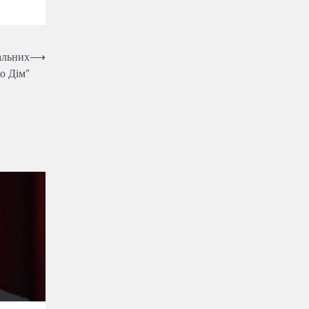
альних
⟶
о Дім”