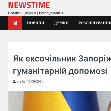
NEWSTIME
Skip
to
Новини | Думки | Розслідування
content
НОВИНИ
ДУМКИ
РОЗСЛІДУВАНН
ГОЛОВНА
Як ексочільник Запорі
гуманітарній допомозі
a a
10/05/2024