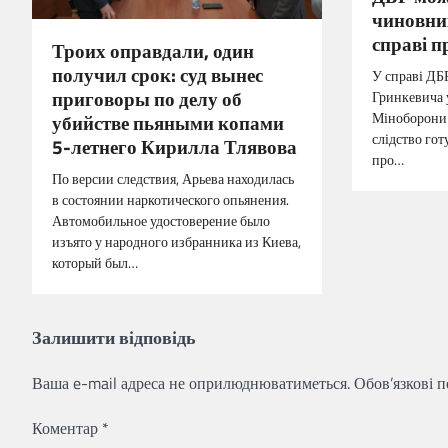
чиновни
справі п
Троих оправдали, один
получил срок: суд вынес
У справі ДБ
приговоры по делу об
Гринкевича 
Міноборони 
убийстве пьяными копами
слідство го
5-летнего Кирилла Тлявова
про…
По версии следствия, Арьева находилась
в состоянии наркотического опьянения.
Автомобильное удостоверение было
изъято у народного избранника из Киева,
который был…
Залишити відповідь
Ваша e-mail адреса не оприлюднюватиметься.
Обов’язкові 
Коментар
*