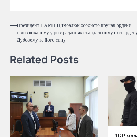
Навігація
⟵
Президент НАМН Цимбалюк особисто вручав ордени
підозрюваному у розкраданнях скандальному екснардеп
записів
Дубовому та його сину
Related Posts
ДБР мож