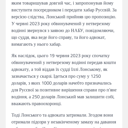
яким товаришував довгий час, і запропонував йому
виступити посередником і передати хабар Русєвій. За
версією слідства, Лонський прийняв цю пропозицію.
У червні 2023 року обвинувачений у нетверезому
водінні звернувся з заявою до НАБУ, повідомляючи,
що суддя, яка веде його справу, та його адвокат,
вимагають у нього хабар.
Як наслідок, цього 19 червня 2023 року спочатку
обвинувачений у нетверезому водінні передав кошти
адвокату, а той віддав їх судді Іллі Лонському, як
зазначається у скарзі. Ідеться про суму у 1250
доларів, з яких 1000 доларів начебто призначались
для Русєвої за позитивне вирішення справи про п’яне
водіння, а 250 доларів Лонський мав залишити собі,
вважають правоохоронці.
Тоді Лонського та адвоката затримали. Згодом вони
отримали підозри у незакінченому замаху на давання