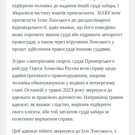
підбурили чоловіка до надання іншій судді хабара, і
збиралися частину коштів привласнити. НАБУ хоче
притягнути Іллю Лонського до дисциплінарної
відповідальності, адже вважає, що його поведінка
може порочити звання судді або підривати авторитет
правосуддя, а також через втручання Лонського у
процес здійснення правосуддя іншими суддями.
Згідно з матеріалами скарги, суддя Приморського
райсуду Одеси Анжеліка Русєва вела справу щодо
адміністративного правопорушення, зокрема
чоловіка обвинувачували у водінні в нетверезому
стані. Останній у травні 2023 року звернувся до
адвоката за правовою допомогою. Наприкінці травня
адвокат, як вважає слідство, вирішив підбурити
свого клієнта, аби той заплатив судді хабара за
позитивне вирішення справи.
Цей адвокат нібито звернувся до Іллі Лонського, з