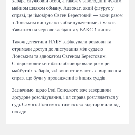
хабара службовій особі, а також у заволодінні чужим
майном шляхом обману. Адвокат, який фігурує у
справі, це ймовірно Євген Берестовий — вони разом
з Лонським виступають обвинуваченими, і мають
з’явитися на чергове засідання у ВАКС 1 липня.
Також детективи НАБУ зафіксували розмови та
отримали доступ до листування між суддею
Лонським та адвокатом Євгеном Берестовим.
Співрозмовники нібито обговорювали розміри
майбутніх хабарів, які вони отримають за вирішення
справ, що були у провадженні в інших суддів.
Зазначимо, щодо Іллі Лонського вже завершили
досудове розслідування, і ця справа розглядається у
суді. Самого Лонського тимчасово відсторонили від
посади.