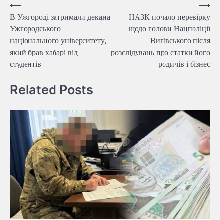
Навігація
⟵
⟶
В Ужгороді затримали декана
НАЗК почало перевірку
записів
Ужгородського
щодо голови Нацполіції
національного університету,
Вигівського після
який брав хабарі від
розслідувань про статки його
студентів
родичів і бізнес
Related Posts