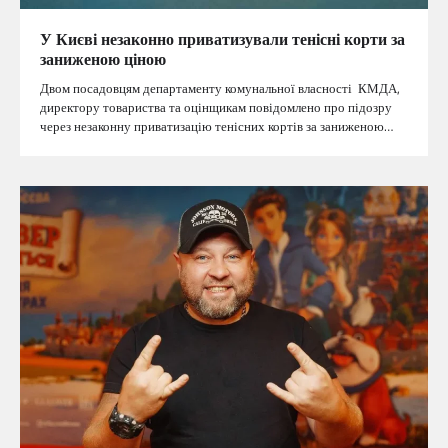
У Києві незаконно приватизували тенісні корти за
заниженою ціною
Двом посадовцям департаменту комунальної власності КМДА,
директору товариства та оцінщикам повідомлено про підозру
через незаконну приватизацію тенісних кортів за заниженою…