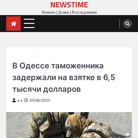
NEWSTIME
Skip
to
Новини | Думки | Розслідування
content
ГОЛОВНА
НОВИНИ
В Одессе таможенника
задержали на взятке в 6,5
тысячи долларов
a a
03/06/2023