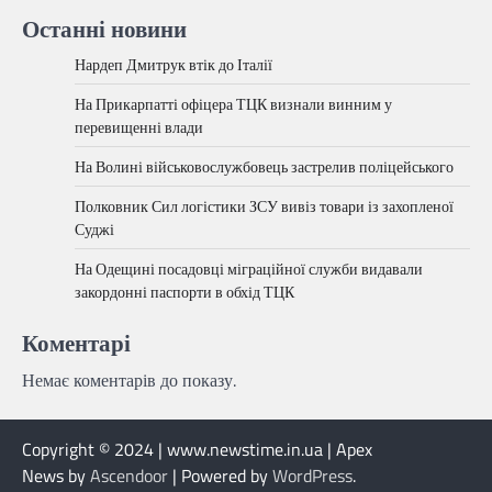
Останні новини
Нардеп Дмитрук втік до Італії
На Прикарпатті офіцера ТЦК визнали винним у
перевищенні влади
На Волині військовослужбовець застрелив поліцейського
Полковник Сил логістики ЗСУ вивіз товари із захопленої
Суджі
На Одещині посадовці міграційної служби видавали
закордонні паспорти в обхід ТЦК
Коментарі
Немає коментарів до показу.
Copyright © 2024 | www.newstime.in.ua | Apex
News by
Ascendoor
| Powered by
WordPress
.