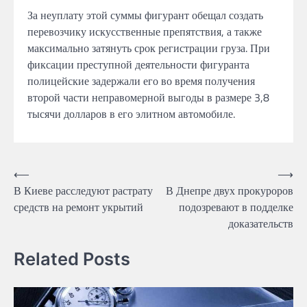
За неуплату этой
суммы фигурант обещал создать
перевозчику искусственные
препятствия, а также
максимально затянуть
срок регистрации
груза.
При
фиксации
преступной деятельности фигуранта
полицейские
задержали его во время получения
второй части неправомерной выгоды в
размере
3,8
тысячи
долларов в его элитном автомобиле.
Навігація
⟵
⟶
В Киеве расследуют растрату
В Днепре двух прокуроров
записів
средств на ремонт укрытий
подозревают в подделке
доказательств
Related Posts