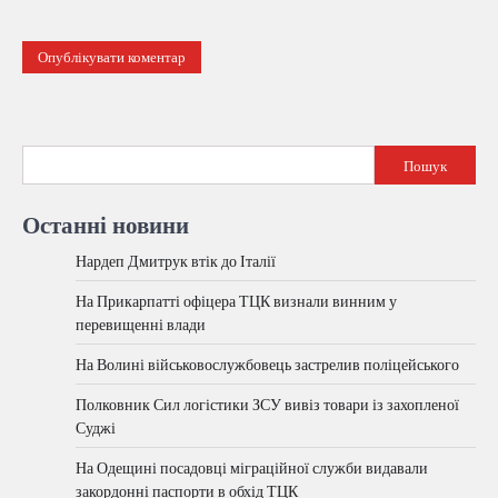
Пошук
Останні новини
Нардеп Дмитрук втік до Італії
На Прикарпатті офіцера ТЦК визнали винним у
перевищенні влади
На Волині військовослужбовець застрелив поліцейського
Полковник Сил логістики ЗСУ вивіз товари із захопленої
Суджі
На Одещині посадовці міграційної служби видавали
закордонні паспорти в обхід ТЦК