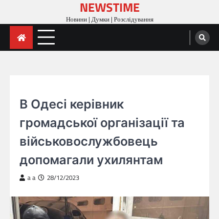
NEWSTIME
Skip
to
Новини | Думки | Розслідування
content
ГОЛОВНА
В Одесі керівник
громадської організації та
військовослужбовець
допомагали ухилянтам
a a
28/12/2023