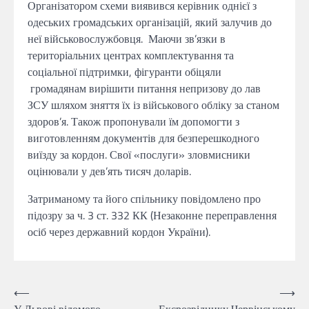
Організатором схеми виявився керівник однієї з
одеських громадських організацій, який залучив до
неї військовослужбовця. Маючи зв’язки в
територіальних центрах комплектування та
соціальної підтримки, фігуранти обіцяли
громадянам вирішити питання непризову до лав
ЗСУ шляхом зняття їх із військового обліку за станом
здоров’я. Також пропонували їм допомогти з
виготовленням документів для безперешкодного
виїзду за кордон. Свої «послуги» зловмисники
оцінювали у дев’ять тисяч доларів.
Затриманому та його спільнику повідомлено про
підозру за ч. 3 ст. 332 КК (Незаконне переправлення
осіб через державний кордон України).
Навігація
⟵
⟶