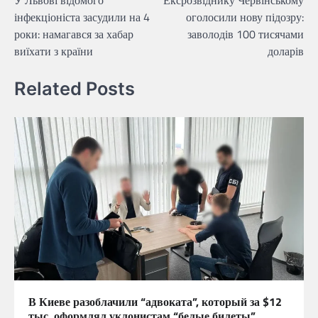
У Львові відомого
Ексрозвіднику Червінському
записів
інфекціоніста засудили на 4
оголосили нову підозру:
роки: намагався за хабар
заволодів 100 тисячами
виїхати з країни
доларів
Related Posts
В Киеве разоблачили “адвоката”, который за $12
тыс. оформлял уклонистам “белые билеты”