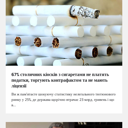
67% столичних кіосків з сигаретами не платять
податки, торгують контрафактом та не мають
ліцензії
Ви ж пам’ятаєте шокуючу статистику нелегального тютюнового
ринку у 25%, де держава щорічно втрачає 23 млрд. гривень і що
в…