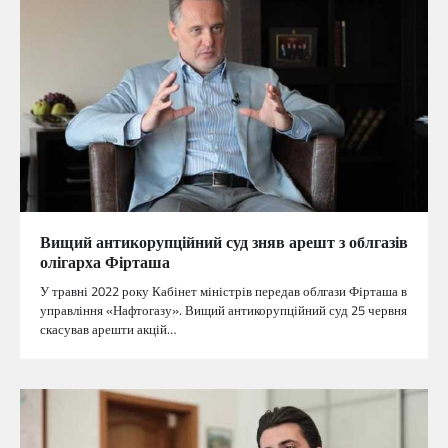
Вищий антикорупційний суд зняв арешт з облгазів
олігарха Фірташа
У травні 2022 року Кабінет міністрів передав облгази Фірташа в
управління «Нафтогазу». Вищий антикорупційний суд 25 червня
скасував арешти акцій…