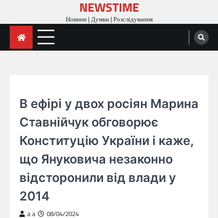
NEWSTIME
Skip
to
Новини | Думки | Розслідування
content
ГОЛОВНА
В ефірі у двох росіян Марина
Ставнійчук обговорює
Конституцію України і каже,
що Януковича незаконно
відсторонили від влади у
2014
a a
08/04/2024