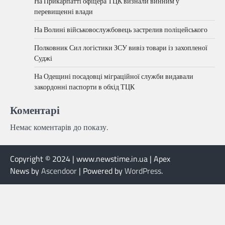
На Прикарпатті офіцера ТЦК визнали винним у
перевищенні влади
На Волині військовослужбовець застрелив поліцейського
Полковник Сил логістики ЗСУ вивіз товари із захопленої
Суджі
На Одещині посадовці міграційної служби видавали
закордонні паспорти в обхід ТЦК
Коментарі
Немає коментарів до показу.
Copyright © 2024 | www.newstime.in.ua | Apex
News by
Ascendoor
| Powered by
WordPress
.