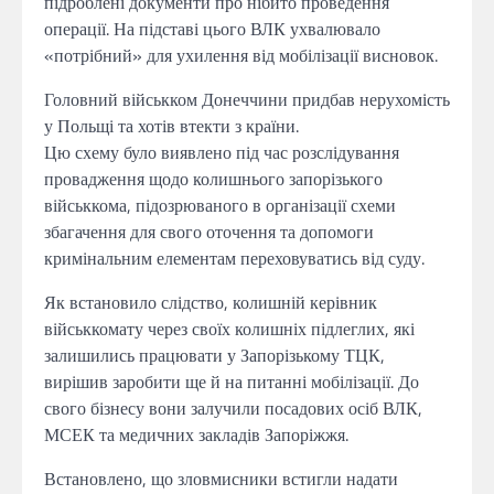
підроблені документи про нібито проведення
операції. На підставі цього ВЛК ухвалювало
«потрібний» для ухилення від мобілізації висновок.
Головний військком Донеччини придбав нерухомість
у Польщі та хотів втекти з країни.
Цю схему було виявлено під час розслідування
провадження щодо колишнього запорізького
військкома, підозрюваного в організації схеми
збагачення для свого оточення та допомоги
кримінальним елементам переховуватись від суду.
Як встановило слідство, колишній керівник
військкомату через своїх колишніх підлеглих, які
залишились працювати у Запорізькому ТЦК,
вирішив заробити ще й на питанні мобілізації. До
свого бізнесу вони залучили посадових осіб ВЛК,
МСЕК та медичних закладів Запоріжжя.
Встановлено, що зловмисники встигли надати