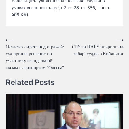
мобілізації та ухилення від військової служби в
умовах воєнного стану (ч. 2 ст. 28, ст. 336, ч. 4 ст.
409 КК).
Навігація
⟵
⟶
Остается сидеть под стражей:
СБУ та НАБУ викрили на
записів
суд принял решение по
хабарі суддю з Київщини
участнику скандальной
схемы с аэропортом “Одесса”
Related Posts