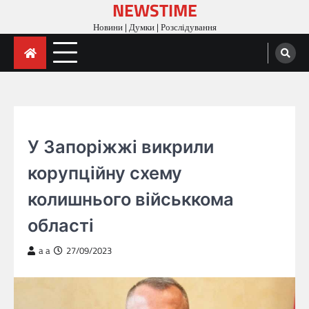
NEWSTIME
Skip
to
Новини | Думки | Розслідування
content
ГОЛОВНА
У Запоріжжі викрили
корупційну схему
колишнього військкома
області
a a
27/09/2023