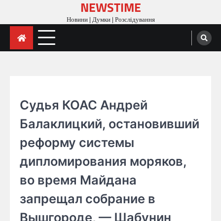
NEWSTIME
Skip
to
Новини | Думки | Розслідування
content
ГОЛОВНА
Судья КОАС Андрей
Балаклицкий, остановивший
реформу системы
дипломирования моряков,
во время Майдана
запрещал собрание в
Вышгороде, — Шабунин