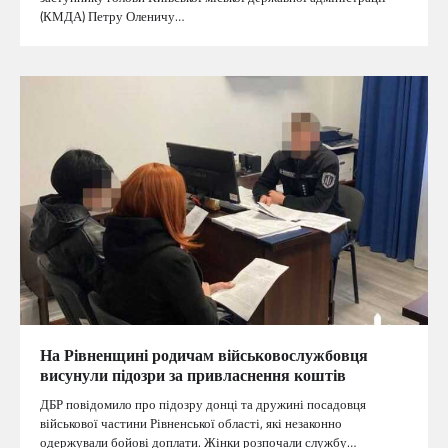
(КМДА) Петру Оленичу…
На Рівненщині родичам військовослужбовця
висунули підозри за привласнення коштів
ДБР повідомило про підозру донці та дружині посадовця
військової частини Рівненської області, які незаконно
одержували бойові доплати. Жінки розпочали службу…