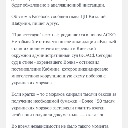
будет обжаловано
в
апелляционной инстанции.
Об этом в Facebook сообщил глава
ЦП
Виталий
Шабунин, пишет
Аргус.
“Приветствую”
всех
нас, родившихся в новом АСКО.
Не забывайте о том,
что после ликвидации «Волчьей
стаи» их полномочия перешли в Киевский
окружной
административный суд
(КОАС).
Сегодня
суд в стиле «охреневшего Волка» остановил
постановление Кабмина, которое ликвидировало
многолетнюю коррупционную схему поборов с
украинских моряков.
Если
кратко –
то с моряков сдирали тысячи
баксов
за
получение необходимой бумажки.
«Более
150 тысяч
украинских моряков заставляли платить
взятки,
чтобы они получили
документы», —
сказал
он.
Во время
независимости не было такого момента,