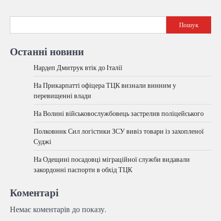
Пошук
Останні новини
Нардеп Дмитрук втік до Італії
На Прикарпатті офіцера ТЦК визнали винним у
перевищенні влади
На Волині військовослужбовець застрелив поліцейського
Полковник Сил логістики ЗСУ вивіз товари із захопленої
Суджі
На Одещині посадовці міграційної служби видавали
закордонні паспорти в обхід ТЦК
Коментарі
Немає коментарів до показу.