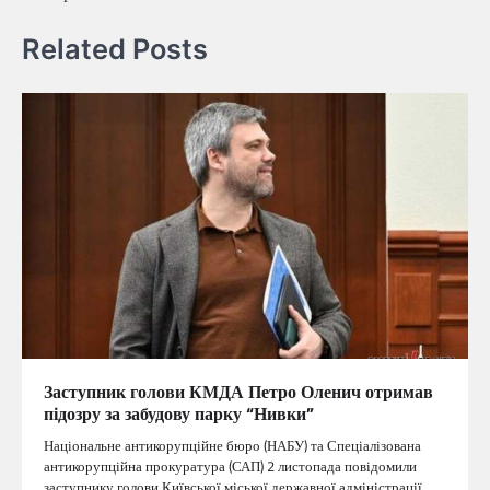
Related Posts
Заступник голови КМДА Петро Оленич отримав
підозру за забудову парку “Нивки”
Національне антикорупційне бюро (НАБУ) та Спеціалізована
антикорупційна прокуратура (САП) 2 листопада повідомили
заступнику голови Київської міської державної адміністрації