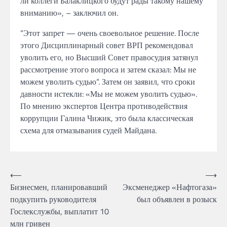
ли
коллеги
Балаклицкого
будут рады такому нашему
вниманию», – заключил он.
“Этот
запрет —
очень
своевольное решение.
После
этого Дисциплинарный совет
ВРП
рекомендовал
уволить его,
но Высший
Совет
правосудия затянул
рассмотрение
этого
вопроса и
затем
сказал: Мы не
можем уволить судью“. Затем он заявил,
что сроки
давности истекли:
«Мы
не
можем уволить судью».
По мнению экспертов Центра противодействия
коррупции Галина Чижик, это
была классическая
схема для отмазывания судей
Майдана.
Навігація
⟵
⟶
Бизнесмен, планировавший
Эксменеджер «Нафтогаза»
записів
подкупить руководителя
был объявлен в розыск
Гослекслужбы, выплатит 10
млн гривен