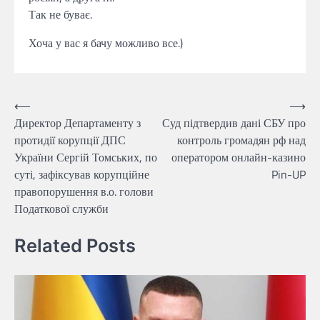
Так не буває.
Хоча у вас я бачу можливо все.)
Навігація
⟵
⟶
Директор Департаменту з
Суд підтвердив дані СБУ про
записів
протидії корупції ДПС
контроль громадян рф над
України Сергій Томських, по
оператором онлайн-казино
суті, зафіксував корупційне
Pin-UP
правопорушення в.о. голови
Податкової служби
Related Posts