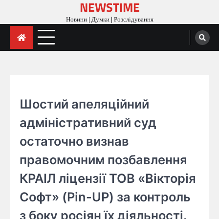
NEWSTIME
Skip
to
Новини | Думки | Розслідування
content
ГОЛОВНА
Шостий апеляційний
адміністративний суд
остаточно визнав
правомочним позбавлення
КРАІЛ ліцензії ТОВ «Вікторія
Софт» (Pin-UP) за контроль
з боку росіян їх діяльності.