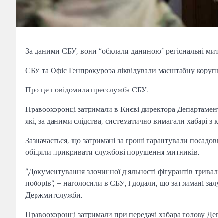
За даними СБУ, вони “обклали даниною” регіональні мит
СБУ та Офіс Генпрокурора ліквідували масштабну коруп
Про це повідомила пресслужба СБУ.
Правоохоронці затримали в Києві директора Департамен
які, за даними слідства, систематично вимагали хабарі з
Зазначається, що затримані за гроші гарантували посадо
обіцяли прикривати службові порушення митників.
“Документування злочинної діяльності фігурантів тривал
поборів”, – наголосили в СБУ, і додали, що затримані за
Держмитслужби.
Правоохоронці затримали при передачі хабара голову Де