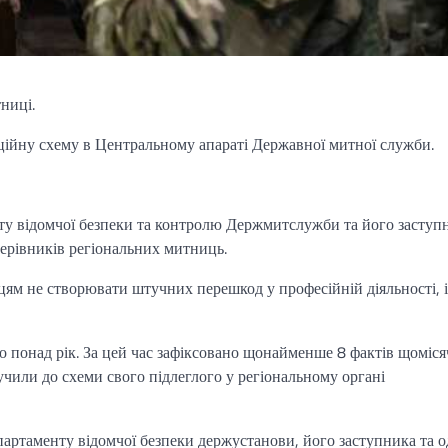
ниці.
ційну схему в Центральному апараті Державної митної служби.
ту відомчої безпеки та контролю Держмитслужби та його заступ
 керівників регіональних митниць.
вцям не створювати штучних перешкод у професійній діяльності, і
о понад рік. За цей час зафіксовано щонайменше 8 фактів щоміс
лучили до схеми свого підлеглого у регіональному органі
партаменту відомчої безпеки держустанови, його заступника та 