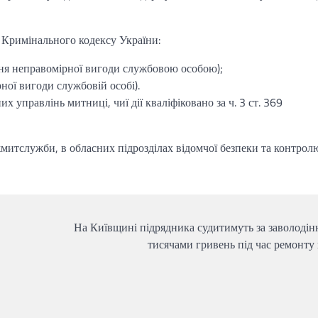
и Кримінального кодексу України:
ання неправомірної вигоди службовою особою);
рної вигоди службовій особі).
х управлінь митниці, чиї дії кваліфіковано за ч. 3 ст. 369
митслужби, в обласних підрозділах відомчої безпеки та контрол
На Київщині підрядника судитимуть за заволодін
тисячами гривень під час ремонту