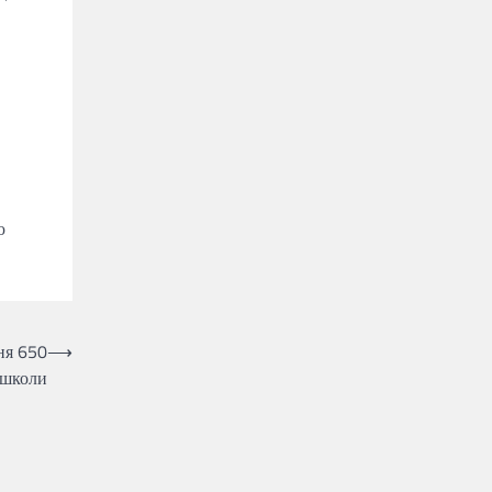
ю
ня 650
⟶
 школи