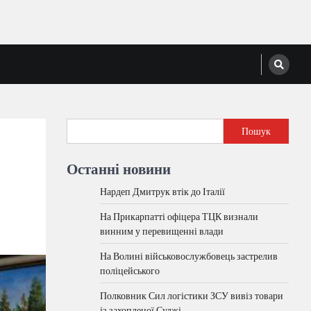
Пошук
Останні новини
Нардеп Дмитрук втік до Італії
На Прикарпатті офіцера ТЦК визнали
винним у перевищенні влади
На Волині військовослужбовець застрелив
поліцейського
Полковник Сил логістики ЗСУ вивіз товари
із захопленої Суджі