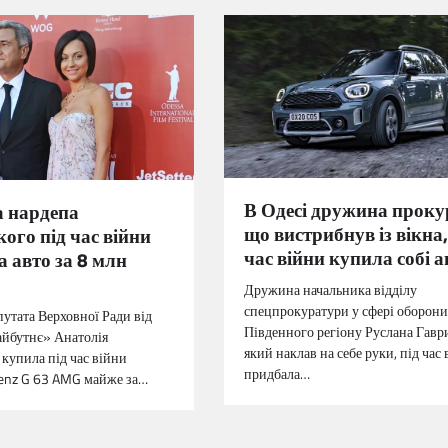
В Одесі дружина проку
 нардепа
що вистрибнув із вікна,
ого під час війни
час війни купила собі а
 авто за 8 млн
Дружина начальника відділу
спецпрокуратури у сфері оборони
утата Верховної Ради від
Південного регіону Руслана Гавр
айбутнє» Анатолія
який наклав на себе руки, під час
 купила під час війни
придбала…
enz G 63 AMG майже за…