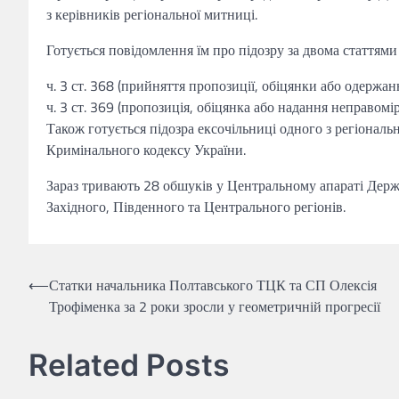
з керівників регіональної митниці.
Готується повідомлення їм про підозру за двома статтям
ч. 3 ст. 368 (прийняття пропозиції, обіцянки або одерж
ч. 3 ст. 369 (пропозиція, обіцянка або надання неправомі
Також готується підозра ексочільниці одного з регіональни
Кримінального кодексу України.
Зараз тривають 28 обшуків у Центральному апараті Держ
Західного, Південного та Центрального регіонів.
Навігація
⟵
Статки начальника Полтавського ТЦК та СП Олексія
Трофіменка за 2 роки зросли у геометричній прогресії
записів
Related Posts