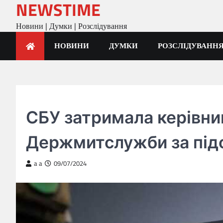
NEWSTIME
Skip
to
Новини | Думки | Розслідування
content
НОВИНИ
ДУМКИ
РОЗСЛІДУВАНН
ГОЛОВНА
СБУ затримала керівни
Держмитслужби за підо
a a
09/07/2024