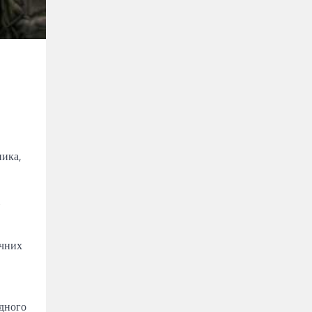
ника,
ячних
одного