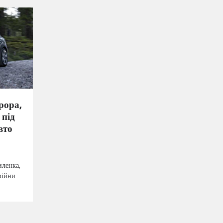
рора,
 під
вто
иленка,
 війни