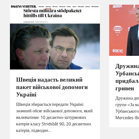
Дружина
Урбанськ
Швеція надасть великий
придбала
пакет військової допомоги
гривен
Україні
Дружина деп
Швеція збирається передати Україні
групи «За м
значний обсяг військової допомоги, який
Урбанського
включатиме: 10 десантно-штурмових
Mercedes-B
катерів класу Stridsbåt 90, 20 десантних
катерів, підводне…