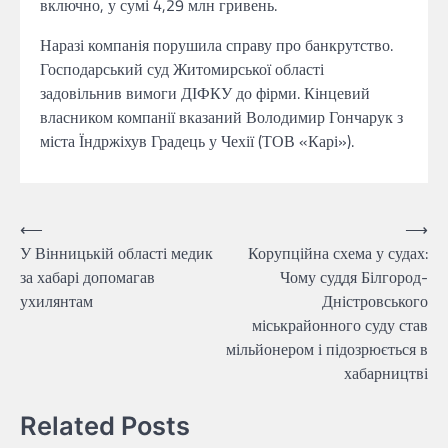
включно, у сумі 4,29 млн гривень.
Наразі компанія порушила справу про банкрутство.
Господарський суд Житомирської області
задовільнив вимоги ДІФКУ до фірми. Кінцевий
власником компанії вказаний Володимир Гончарук з
міста Їндржіхув Градець у Чехії (ТОВ «Карі»).
Навігація
⟵
⟶
У Вінницькій області медик
Корупційна схема у судах:
записів
за хабарі допомагав
Чому суддя Білгород-
ухилянтам
Дністровського
міськрайонного суду став
мільйонером і підозрюється в
хабарництві
Related Posts