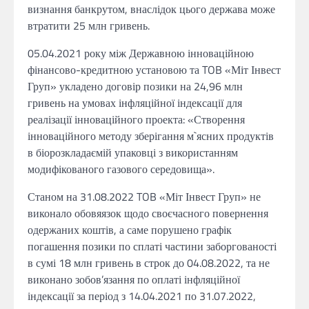
визнання банкрутом, внаслідок цього держава може
втратити 25 млн гривень.
05.04.2021 року між Державною інноваційною
фінансово-кредитною установою та TOB «Міт Інвест
Груп» укладено договір позики на 24,96 млн
гривень на умовах інфляційної індексації для
реалізації інноваційного проекта: «Створення
інноваційного методу зберігання м`ясних продуктів
в біорозкладаємій упаковці з використанням
модифікованого газового середовища».
Станом на 31.08.2022 TOB «Міт Інвест Груп» не
виконало обовяязок щодо своєчасного повернення
одержаних коштів, а саме порушено графік
погашення позики по сплаті частини заборгованості
в сумі 18 млн гривень в строк до 04.08.2022, та не
виконано зобов’язання по оплаті інфляційної
індексації за період з 14.04.2021 по 31.07.2022,