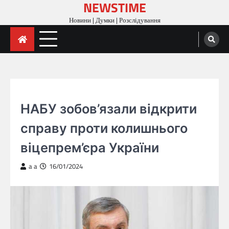
NEWSTIME
Skip
to
Новини | Думки | Розслідування
content
НОВИНИ
НАБУ зобов’язали відкрити
справу проти колишнього
віцепрем’єра України
a a
16/01/2024