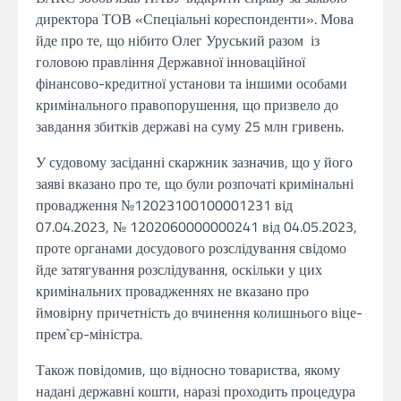
директора ТОВ «Спеціальні кореспонденти». Мова
йде про те, що нібито Олег Уруський разом із
головою правління Державної інноваційної
фінансово-кредитної установи та іншими особами
кримінального правопорушення, що призвело до
завдання збитків державі на суму 25 млн гривень.
У судовому засіданні скаржник зазначив, що у його
заяві вказано про те, що були розпочаті кримінальні
провадження №12023100100001231 від
07.04.2023, № 1202060000000241 від 04.05.2023,
проте органами досудового розслідування свідомо
йде затягування розслідування, оскільки у цих
кримінальних провадженнях не вказано про
ймовірну причетність до вчинення колишнього віце-
прем`єр-міністра.
Також повідомив, що відносно товариства, якому
надані державні кошти, наразі проходить процедура