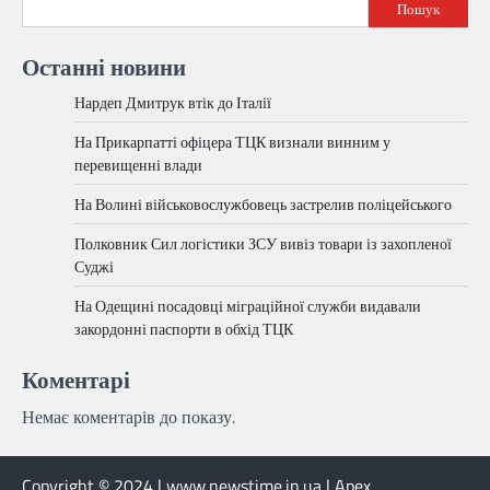
Пошук
Останні новини
Нардеп Дмитрук втік до Італії
На Прикарпатті офіцера ТЦК визнали винним у
перевищенні влади
На Волині військовослужбовець застрелив поліцейського
Полковник Сил логістики ЗСУ вивіз товари із захопленої
Суджі
На Одещині посадовці міграційної служби видавали
закордонні паспорти в обхід ТЦК
Коментарі
Немає коментарів до показу.
Copyright © 2024 | www.newstime.in.ua | Apex