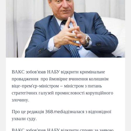
ВАКС зобов’язав НАБУ відкрити кримінальне
провадження про ймовірне вчинення колишнім
віце-прем’єр-міністром – міністром з питань
стратегічних галузей промисловості корупційного
злочину.
Про це редакція 368.mediaдізналася з відповідної
ухвали суду.
ВАКС зобов’язав НАБУ відкрити справу за заявою