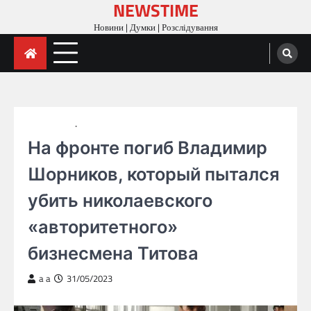
NEWSTIME
Skip
to
Новини | Думки | Розслідування
content
ГОЛОВНА
НОВИНИ
На фронте погиб Владимир
Шорников, который пытался
убить николаевского
«авторитетного»
бизнесмена Титова
a a
31/05/2023