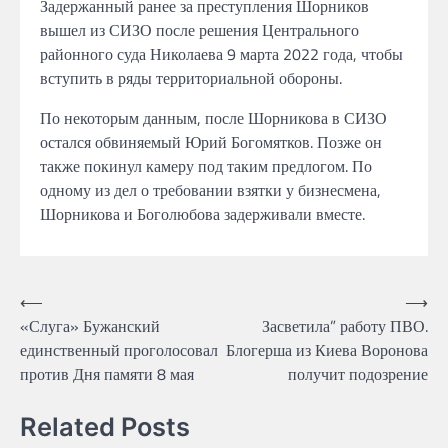
Задержанный
ранее
за преступления Шорников
вышел из СИЗО после решения Центрального
районного суда
Николаева 9 марта 2022
года, чтобы
вступить в ряды территориальной обороны.
По некоторым данным,
после Шорникова
в
СИЗО
остался
обвиняемый Юрий
Богомятков. Позже он
также покинул камеру под таким предлогом.
По
одному из дел о требовании
взятки
у бизнесмена,
Шорникова и
Боголюбова
задерживали вместе.
Навігація
⟵
⟶
«Слуга» Бужанский
Засветила” работу ПВО.
записів
единственный проголосовал
Блогерша из Киева Воронова
против Дня памяти 8 мая
получит подозрение
Related Posts