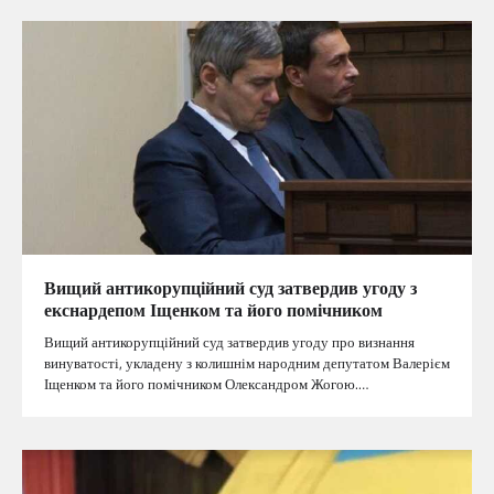
Вищий антикорупційний суд затвердив угоду з
екснардепом Іщенком та його помічником
Вищий антикорупційний суд затвердив угоду про визнання
винуватості, укладену з колишнім народним депутатом Валерієм
Іщенком та його помічником Олександром Жогою.…