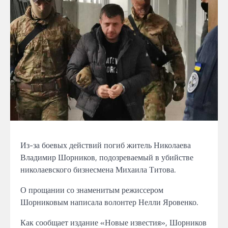
Из-за
боевых действий погиб житель Николаева
Владимир Шорников,
подозреваемый
в
убийстве
николаевского бизнесмена Михаила Титова.
О прощании
со знаменитым режиссером
Шорниковым
написала
волонтер Нелли Яровенко.
Как сообщает издание «Новые известия»,
Шорников