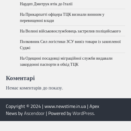
Нардеп Дмитрук втік до Італії
На Прикарпатті офіцера ТЦК визнали винним у
перевищенні влади
На Волині військовослужбовець застрелив поліцейського
Полковник Сил логістики ЗСУ вивіз товари із захопленої
Суджі
На Одещині посадовці міграційної служби видавали
закордонні паспорти в обхід ТЦК
Коментарі
Немає коментарів до показу.
Copyright © 2024 | www.newstime.in.ua | Apex
News by
Ascendoor
| Powered by
WordPress
.