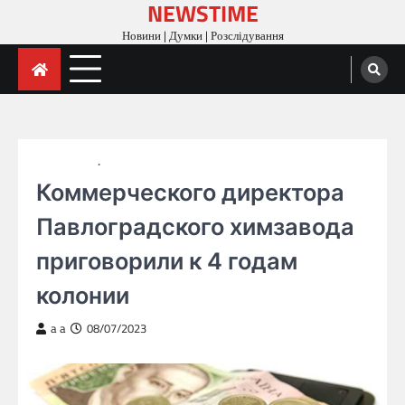
NEWSTIME
Skip
to
Новини | Думки | Розслідування
content
ГОЛОВНА
НОВИНИ
Коммерческого директора
Павлоградского химзавода
приговорили к 4 годам
колонии
a a
08/07/2023