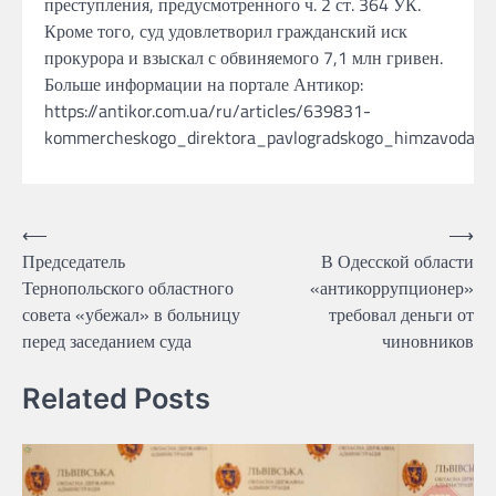
преступления, предусмотренного ч. 2 ст. 364 УК.
Кроме того, суд удовлетворил гражданский иск
прокурора и взыскал с обвиняемого 7,1 млн гривен.
Больше информации на портале Антикор:
https://antikor.com.ua/ru/articles/639831-
kommercheskogo_direktora_pavlogradskogo_himzavoda_pr
Навігація
⟵
⟶
Председатель
В Одесской области
записів
Тернопольского областного
«антикоррупционер»
совета «убежал» в больницу
требовал деньги от
перед заседанием суда
чиновников
Related Posts