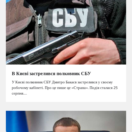
В Києві застрелився полковник СБУ
У Києві полковник СБУ Дмитро Бакаєв застрелився у своєму
робочому кабінеті. Про це пише це «Страна». Подія сталася 25
серпня.…