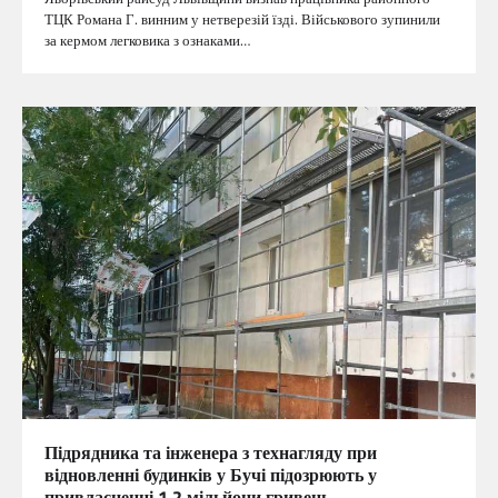
ТЦК Романа Г. винним у нетверезій їзді. Військового зупинили
за кермом легковика з ознаками…
Підрядника та інженера з технагляду при
відновленні будинків у Бучі підозрюють у
привласненні 1,2 мільйони гривень