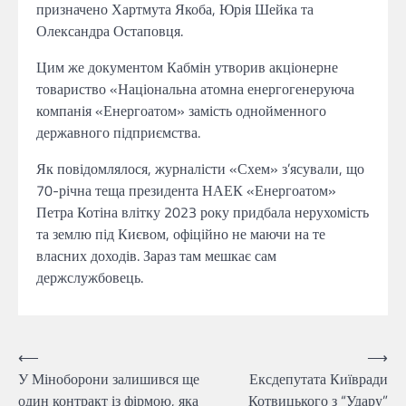
призначено Хартмута Якоба, Юрія Шейка та
Олександра Остаповця.
Цим же документом Кабмін утворив акціонерне
товариство «Національна атомна енергогенеруюча
компанія «Енергоатом» замість однойменного
державного підприємства.
Як повідомлялося, журналісти «Схем» з’ясували, що
70-річна теща президента НАЕК «Енергоатом»
Петра Котіна влітку 2023 року придбала нерухомість
та землю під Києвом, офіційно не маючи на те
власних доходів. Зараз там мешкає сам
держслужбовець.
Навігація
⟵
⟶
У Міноборони залишився ще
Ексдепутата Київради
записів
один контракт із фірмою, яка
Котвицького з “Удару”