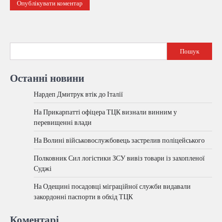
Пошук
Останні новини
Нардеп Дмитрук втік до Італії
На Прикарпатті офіцера ТЦК визнали винним у
перевищенні влади
На Волині військовослужбовець застрелив поліцейського
Полковник Сил логістики ЗСУ вивіз товари із захопленої
Суджі
На Одещині посадовці міграційної служби видавали
закордонні паспорти в обхід ТЦК
Коментарі