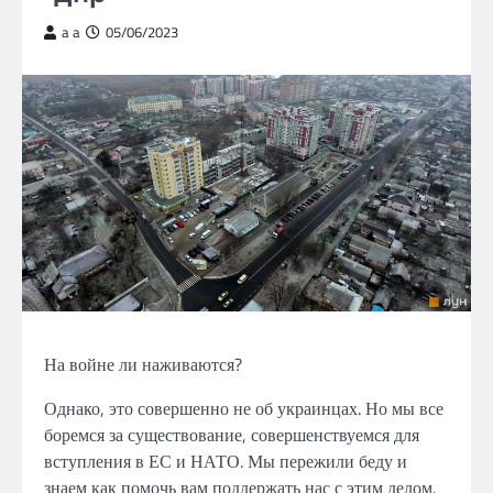
a a
05/06/2023
На войне
ли
наживаются?
Однако,
это
совершенно
не об украинцах.
Но мы все
боремся за существование,
совершенствуемся для
вступления
в ЕС и
НАТО. Мы
пережили беду и
знаем
как
помочь вам поддержать нас с этим делом.