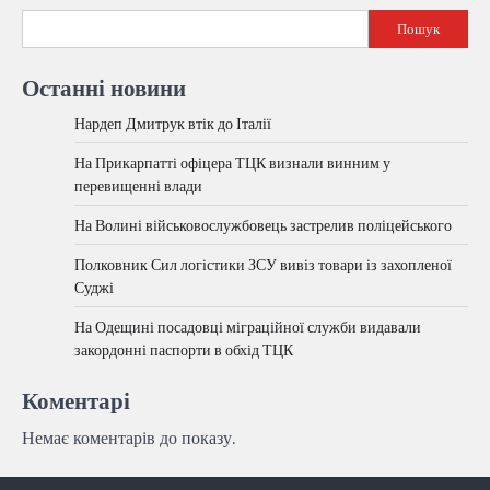
Пошук
Останні новини
Нардеп Дмитрук втік до Італії
На Прикарпатті офіцера ТЦК визнали винним у
перевищенні влади
На Волині військовослужбовець застрелив поліцейського
Полковник Сил логістики ЗСУ вивіз товари із захопленої
Суджі
На Одещині посадовці міграційної служби видавали
закордонні паспорти в обхід ТЦК
Коментарі
Немає коментарів до показу.