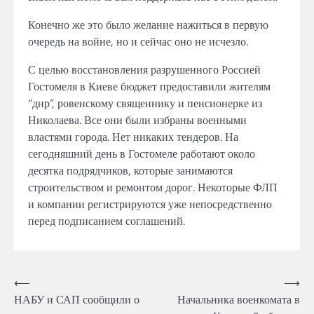
Конечно же это было желание нажиться в первую
очередь на войне, но и сейчас оно
не
исчезло.
С целью восстановления
разрушенного
Россией
Гостомеля
в Киеве бюджет предоставили жителям
“днр”, ровенскому священнику и пенсионерке из
Николаева.
Все они были избраны военными
властями
города.
Нет никаких
тендеров.
На
сегодняшний день
в Гостомеле
работают около
десятка подрядчиков, которые занимаются
строительством и ремонтом дорог.
Некоторые ФЛП
и компании
регистрируются
уже непосредственно
перед подписанием соглашений.
Навігація
⟵
⟶
НАБУ и САП сообщили о
Начальника военкомата в
записів