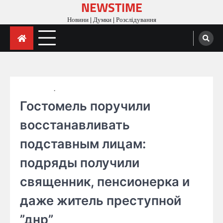
NEWSTIME
Skip
to
Новини | Думки | Розслідування
content
ГОЛОВНА
РОЗСЛІДУВАННЯ
Гостомель поручили
восстанавливать
подставным лицам:
подряды получили
священник, пенсионерка и
даже житель преступной
”днр”