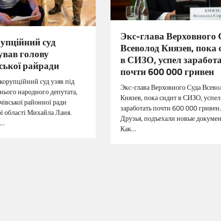
Экс-глава Верховного 
упційний суд
Всеволод Князев, пока 
ував голову
в СИЗО, успел заработ
ської райради
почти 600 000 гривен
орупційний суд узяв під
Экс-глава Верховного Суда Всево
нього народного депутата,
Князев, пока сидит в СИЗО, успел
чівської районної ради
заработать почти 600 000 гривен.
ї області Михайла Ланя.
Друзья, подъехали новые докумен
П…
Как…