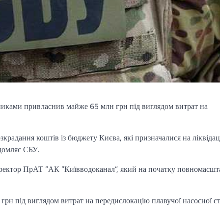
ьниками привласнив майже 65 млн грн під виглядом витрат на
крадання коштів із бюджету Києва, які призначалися на ліквіда
ідомляє СБУ.
ректор ПрАТ “АК “Київводоканал”, який на початку повномасшт
грн під виглядом витрат на передислокацію плавучої насосної ст