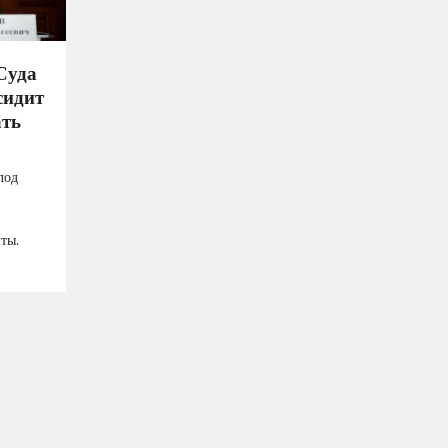
Суда
сидит
ать
лод
ты.