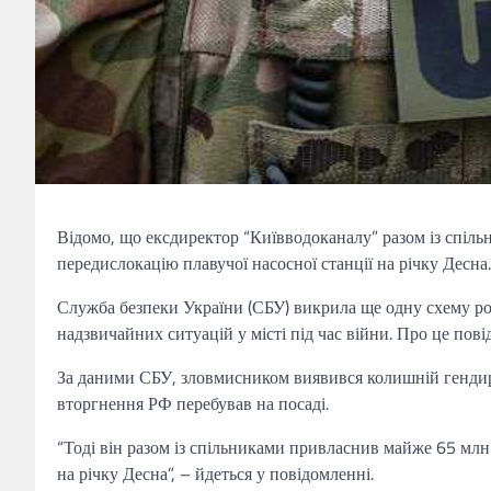
Відомо, що ексдиректор “Київводоканалу” разом із спіл
передислокацію плавучої насосної станції на річку Десна.
Служба безпеки України (СБУ) викрила ще одну схему роз
надзвичайних ситуацій у місті під час війни. Про це пов
За даними СБУ, зловмисником виявився колишній генди
вторгнення РФ перебував на посаді.
“Тоді він разом із спільниками привласнив майже 65 млн 
на річку Десна”, – йдеться у повідомленні.