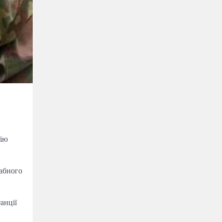
цію
абного
анції