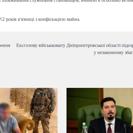
ом зловживання службовим становищем, вчинені в особливо вели
2 років в’язниці з конфіскацією майна.
рення
Ексголову військкомату Дніпропетровської області підо
у незаконному збаг