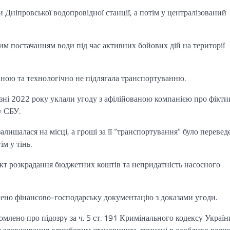
 Дніпровської водопровідної станції, а потім у централізований
м постачанням води під час активних бойових дій на території
авною та технологічно не підлягала транспортуванню.
езні 2022 року уклали угоду з афілійованою компанією про фікти
у СБУ.
алишалася на місці, а гроші за її “транспортування” було перевед
м у тінь.
кт розкрадання бюджетних коштів та непридатність насосного
лено фінансово-господарську документацію з доказами угоди.
лено про підозру за ч. 5 ст. 191 Кримінального кодексу Україн