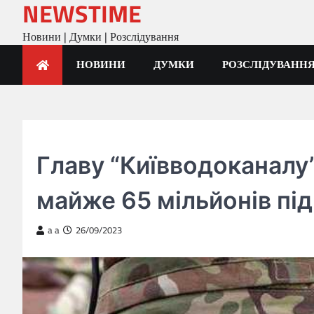
NEWSTIME
Skip
to
Новини | Думки | Розслідування
content
НОВИНИ
ДУМКИ
РОЗСЛІДУВАНН
ГОЛОВНА
Главу “Київводоканалу
майже 65 мільйонів під
a a
26/09/2023