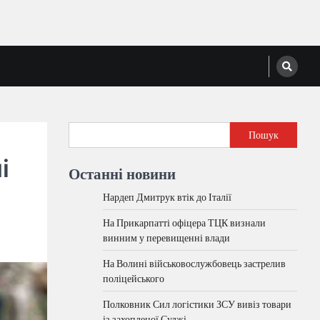
Пошук
і
Останні новини
Нардеп Дмитрук втік до Італії
На Прикарпатті офіцера ТЦК визнали
винним у перевищенні влади
На Волині військовослужбовець застрелив
поліцейського
Полковник Сил логістики ЗСУ вивіз товари
із захопленої Суджі