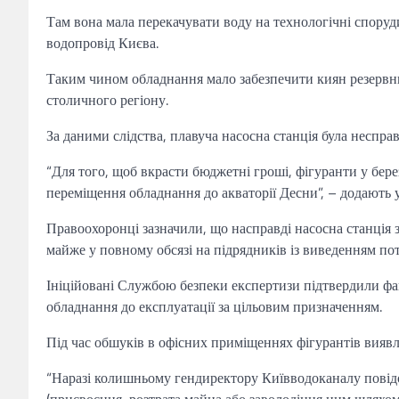
Там вона мала перекачувати воду на технологічні споруди
водопровід Києва.
Таким чином обладнання мало забезпечити киян резервни
столичного регіону.
За даними слідства, плавуча насосна станція була неспр
“Для того, щоб вкрасти бюджетні гроші, фігуранти у бер
переміщення обладнання до акваторії Десни”, – додають 
Правоохоронці зазначили, що насправді насосна станція з
майже у повному обсязі на підрядників із виведенням поті
Ініційовані Службою безпеки експертизи підтвердили фа
обладнання до експлуатації за цільовим призначенням.
Під час обшуків в офісних приміщеннях фігурантів вияв
“Наразі колишньому гендиректору Київводоканалу повідом