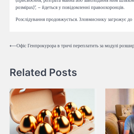
(присвоєння, розтрата майна або заволодіння ним шлях
розмірах)”, – йдеться у повідомленні правоохоронців.
Розслідування продовжується. Зловмиснику загрожує до 1
Навігація
⟵
Офіс Генпрокурора в тричі переплатить за модулі розши
записів
Related Posts