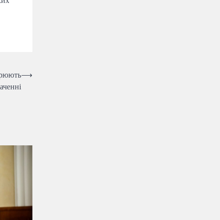
ких
зрюють
⟶
аченні