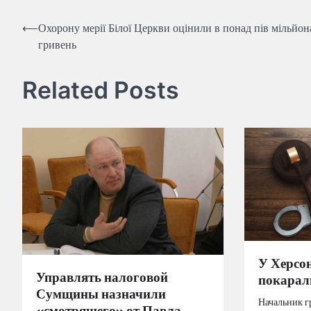
Навігація
⟵
Охорону мерії Білої Церкви оцінили в понад пів мільйон
гривень
записів
Related Posts
У Херсо
Управлять налоговой
покарали
Сумщины назначили
Начальник г
«смотрящего» от Павла