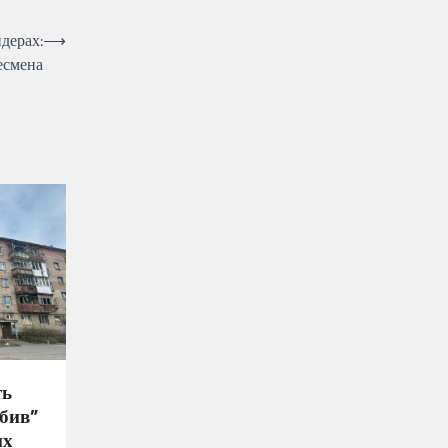
дерах:
⟶
несмена
ть
обив”
их