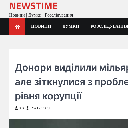
NEWSTIME
Skip
to
Новини | Думки | Розслідування
content
НОВИНИ
ДУМКИ
РОЗСЛІДУВАНН
ГОЛОВНА
Донори виділили мільяр
але зіткнулися з проб
рівня корупції
a a
26/12/2023