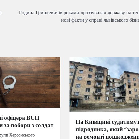
а
Родина Гринкевичів роками «роззувала» державу на тен
нові факти у справі львівського біз
ні офіцера ВСП
На Київщині судитиму
 за побори з солдат
підрядника, який “зар
рупи Херсонського
на ремонті пошкоджен