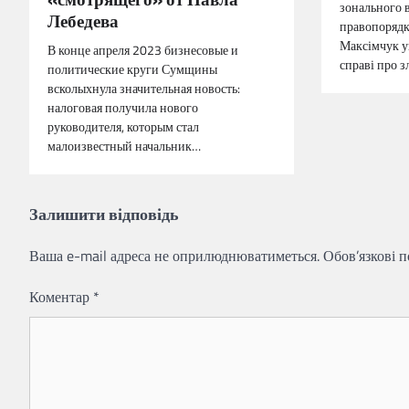
зонального 
Лебедева
правопорядк
Максімчук у
В конце апреля 2023 бизнесовые и
справі про 
политические круги Сумщины
всколыхнула значительная новость:
налоговая получила нового
руководителя, которым стал
малоизвестный начальник…
Залишити відповідь
Ваша e-mail адреса не оприлюднюватиметься.
Обов’язкові 
Коментар
*