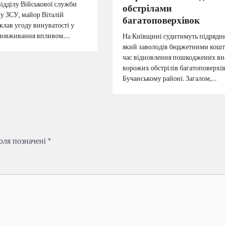
відділу Військової служби
обстрілами
у ЗСУ, майор Віталій
багатоповерхівок
клав угоду винуватості у
зловживання впливом.…
На Київщині судитимуть підрядн
який заволодів бюджетними кошт
час відновлення пошкоджених вн
ворожих обстрілів багатоповерхів
Бучанському районі. Загалом,…
поля позначені
*