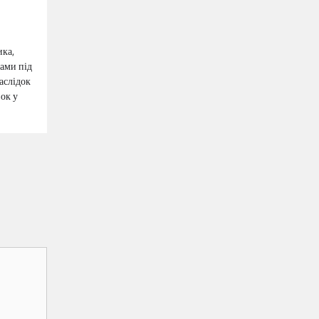
ика,
ами під
аслідок
ок у