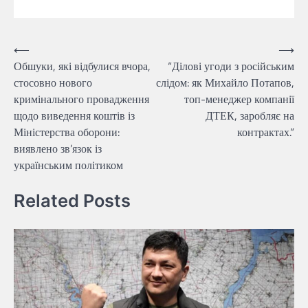
Навігація
⟵
⟶
Обшуки, які відбулися вчора,
“Ділові угоди з російським
записів
стосовно нового
слідом: як Михайло Потапов,
кримінального провадження
топ-менеджер компанії
щодо виведення коштів із
ДТЕК, заробляє на
Міністерства оборони:
контрактах.”
виявлено зв’язок із
українським політиком
Related Posts