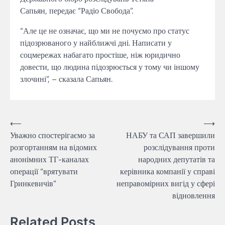
Сапьян, передає “Радіо Свобода”.
“Але це не означає, що ми не почуємо про статус
підозрюваного у найближчі дні. Написати у
соцмережах набагато простіше, ніж юридично
довести, що людина підозрюється у тому чи іншому
злочині”, – сказала Сапьян.
Навігація
⟵
⟶
Уважно спостерігаємо за
НАБУ та САП завершили
записів
розгортанням на відомих
розслідування проти
анонімних ТГ-каналах
народних депутатів та
операції “врятувати
керівника компанії у справі
Гринкевичів”
неправомірних вигід у сфері
відновлення
Related Posts