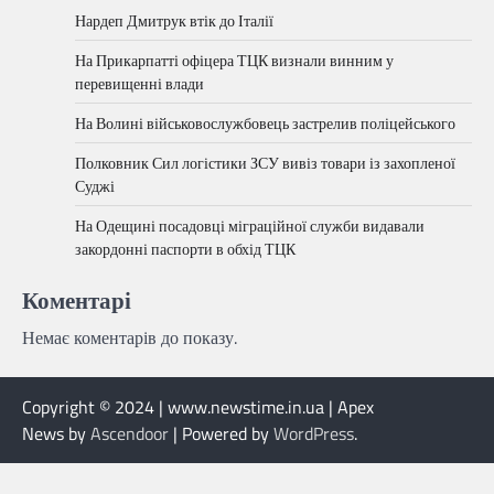
Нардеп Дмитрук втік до Італії
На Прикарпатті офіцера ТЦК визнали винним у
перевищенні влади
На Волині військовослужбовець застрелив поліцейського
Полковник Сил логістики ЗСУ вивіз товари із захопленої
Суджі
На Одещині посадовці міграційної служби видавали
закордонні паспорти в обхід ТЦК
Коментарі
Немає коментарів до показу.
Copyright © 2024 | www.newstime.in.ua | Apex
News by
Ascendoor
| Powered by
WordPress
.