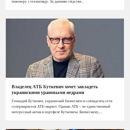
інженеру з технагляду. За даними слідства…
Владелец АТБ Буткевич хочет завладеть
украинскими урановыми недрами
Геннадий Буткевич, украинский бизнесмен и совладелец сети
супермаркетов АТБ-маркет. Однако АТБ – не единственный
интересный актив в портфеле Буткевича. Бизнесмену,…