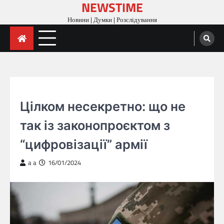
NEWSTIME
Skip
to
Новини | Думки | Розслідування
content
ДУМКИ
Цілком несекретно: що не
так із законопроєктом з
“цифровізації” армії
a a
16/01/2024