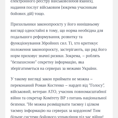
електронного реєстру військовозобов’язаних),
надання послуг військовим (зокрема учасникам
бойових дій) тощо.
Прихильники законопроєкту у його нинішньому
вигляді одностайні в тому, що норма необхідна для
подальшого реформування, розвитку та
функціонування Збройних сил. Ті, хто критикує
положення законопроєкту, застерігають, що ряд його
норм приховує значні ризики. Зокрема, – роблять
“беззахисною” секретну інформацію, яка
зберігатиметься на серверах за межами України.
У такому вигляді закон приймати не можна –
переконаний Роман Костенко – нардеп від “Голосу”,
військовий, ветеран АТО, учасник повномасштабної
війни та секретар Комітету ВР з питань національної
безпеки. “Не можна розміщувати таємну і цілком
таємну інформацію на серверах за кордоном! Тим
більше системи бойового управління під час війни!