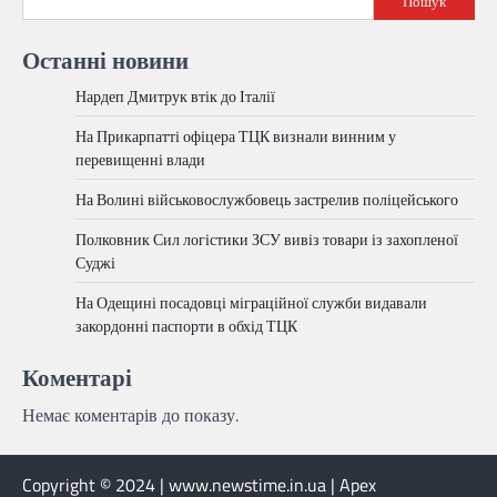
Пошук
Останні новини
Нардеп Дмитрук втік до Італії
На Прикарпатті офіцера ТЦК визнали винним у
перевищенні влади
На Волині військовослужбовець застрелив поліцейського
Полковник Сил логістики ЗСУ вивіз товари із захопленої
Суджі
На Одещині посадовці міграційної служби видавали
закордонні паспорти в обхід ТЦК
Коментарі
Немає коментарів до показу.
Copyright © 2024 | www.newstime.in.ua | Apex