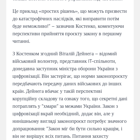
Це приклад «простих рішень», що можуть призвести
до катастрофічних наслідків, які виправити потім
буде неможливо!” – зазначив Костенко, коментуючи
перспективи прийняття проєкту закону в першому
читанні.
З Костенком згодний Віталій Дейнега – відомий
військовий волонтер, представник IT-спільноти,
донедавна заступник міністра оборони України з
цифровізації. Він застерігає, що норми законопроєкту
передбачають передачу даних військових до інших
країн. Дейнега вбачає у такій перспективі
корупційну складову та ознаку того, що секретні дані
потраплять у “хмари” за межами України. Закон з
цифровізації вкрай необхідний, додає він, але у
нинішньому вигляді законопроєкт потребує значного
допрацювання: “Закон міг би бути сильно кращім, і
він не вирішує всіх питань. Питання захисту