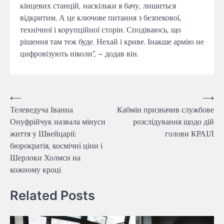
кінцевих станцій, наскільки я бачу, лишиться
відкритим. А це ключове питання з безпекової,
технічної і корупційної сторін. Сподіваюсь, що
рішення там теж буде. Нехай і криве. Інакше армію не
цифровізують ніколи”, – додав він.
Навігація
⟵
⟶
Телеведуча Іванна
Кабмін призначив службове
записів
Онуфрійчук назвала мінуси
розслідування щодо дій
життя у Швейцарії:
голови КРАІЛ
бюрократія, космічні ціни і
Шерлоки Холмси на
кожному кроці
Related Posts