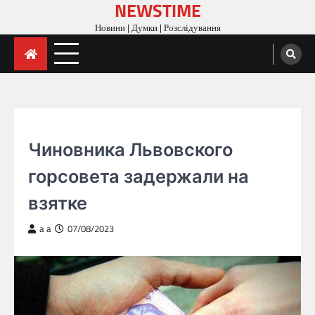
NEWSTIME
Skip
to
Новини | Думки | Розслідування
content
ГОЛОВНА
Чиновника Львовского
горсовета задержали на
взятке
a a
07/08/2023