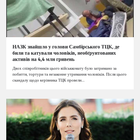
НАЗК знайшло у голови Самбірського ТЦК, де
били та катували чоловіків, необґрунтованих
активів на 4,4 млн гривень
Двох співробітників цього військкомату було затримано за
побиття, тортури та незаконне утримання чоловіків. Після цього
скандалу щодо керівника ТЦК провели…