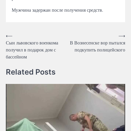
Мужчина задержан после получения средств.
Навігація
⟵
⟶
Сын львовского военкома
В Вознесенске вор пытался
записів
получил в подарок дом с
подкупить полицейского
бассейном
Related Posts