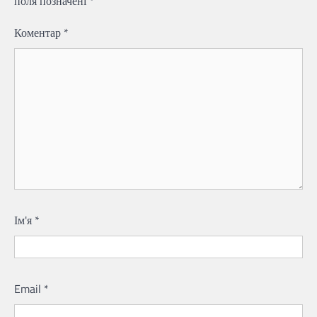
поля позначені
*
Коментар
*
Ім'я
*
Email
*