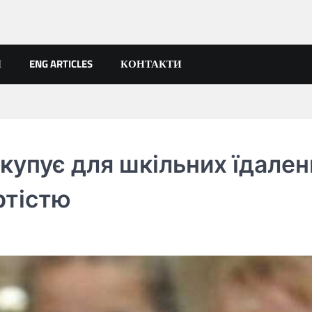
Я
ENG ARTICLES
КОНТАКТИ
купує для шкільних їдален
ртістю