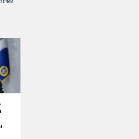
евичем
у
ї
и