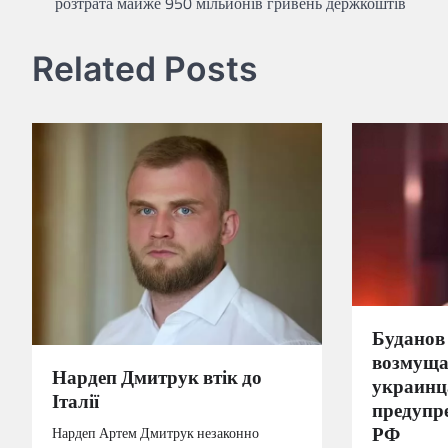
розтрата майже 950 мільйонів гривень держкоштів
записів
Related Posts
Буданов 
возмущ
Нардеп Дмитрук втік до
украинца
Італії
предупр
РФ
Нардеп Артем Дмитрук незаконно