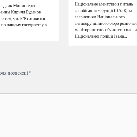
Національне агентство з питань
ведчик Министерства
запобігання корупції (НАЗК) за
раины Кирилл Буданов
зверненням Національного
 о том, что РФ готовится
антикорупційного бюро розпочал
р по нашему государству в
моніторинг способу життя голови
Національної поліції Івана…
поля позначені
*