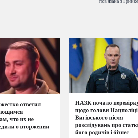
пов’язана з Гринк
НАЗК почало перевірк
жестко ответил
щодо голови Нацполіці
ающимся
Вигівського після
м, что их не
розслідувань про статк
едили о вторжении
його родичів і бізнес