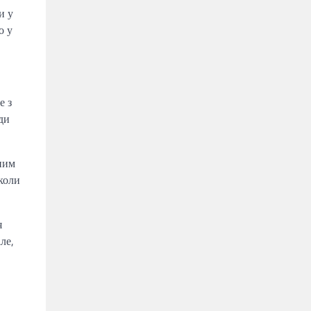
и у
о у
е з
ди
ним
школи
я
ле,