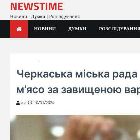
NEWSTIME
Skip
to
Новини | Думки | Розслідування
content
НОВИНИ
ДУМКИ
РОЗСЛІДУВАНН
ГОЛОВНА
РОЗСЛІДУВАННЯ
Черкаська міська рада 
м’ясо за завищеною ва
a a
10/01/2024