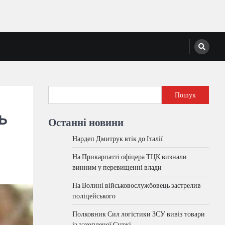
Пошук
ь
Останні новини
Нардеп Дмитрук втік до Італії
На Прикарпатті офіцера ТЦК визнали
винним у перевищенні влади
На Волині військовослужбовець застрелив
поліцейського
Полковник Сил логістики ЗСУ вивіз товари
із захопленої Суджі