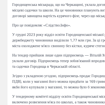
Городищенська міськрада, що на Черкащині, уклала догові
місцеві садочки та школи. На це чиновники планують ви
договорі завищена вартість курячого філе, через що місь
Про це повідомляє «Слідство.Інфо».
У грудні 2023 року відділ освіти Городищенської міської 
держбюджету чиновники виділили 1,77 млн грн. За ці гро
міста охолоджене м’ясо: свинину без кістки, куряче стегно
На тендер прийшов лише один підприємець — Віталій Мус
уклали договір. Підприємець тепер зобов’язаний впродов
та садочки Городища в Черкаській області.
Згідно з укладеною угодою, підприємець продає Городище
ПДВ), коли у магазині його можна придбати за 169 гривен
якби його купували у магазині, то можна було б зекономи
У тендерному комітеті відділу освіти Городищенської міс
включено розвезення м’яса по школах, а також чиновники