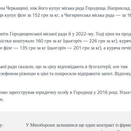
 на Черкащині, ніж його купує міська рада Городища. Наприклад,
и купує філе за 152 грн за кг, а Чигиринська міська рада — за 1
світи Городищенської міської ради й у 2022-му. Тоді ціни на про
істки коштувало 160 грн за кг (цьогоріч — 226 грн за кг), куряч
че філе — 135 грн за кг (цьогоріч — 201 грн за кг), а куряча печ
ої ради сказали, що за ціну відповідають в бухгалтерії, але там
лефоном різницю в ціні та попросили відправити запит. Відпов
єнко зареєстрував юридичну особу в Городищі у 2016 році. Усьог
н.
у:
У Міноборони залишився ще один контракт із фірмо