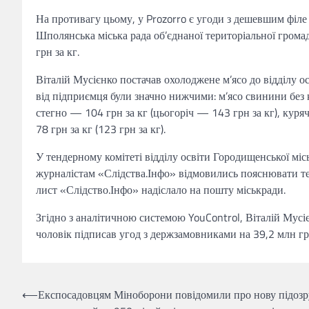
На противагу цьому, у Prozorro є угоди з дешевшим філе
Шполянська міська рада об’єднаної територіальної громад
грн за кг.
Віталій Мусієнко постачав охолоджене м’ясо до відділу о
від підприємця були значно нижчими: м’ясо свинини без к
стегно — 104 грн за кг (цьогоріч — 143 грн за кг), куря
78 грн за кг (123 грн за кг).
У тендерному комітеті відділу освіти Городищенської міськ
журналістам «Слідства.Інфо» відмовились пояснювати те
лист «Слідство.Інфо» надіслало на пошту міськради.
Згідно з аналітичною системою YouControl, Віталій Мусі
чоловік підписав угод з держзамовниками на 39,2 млн гр
Навігація
⟵
Експосадовцям Міноборони повідомили про нову підозр