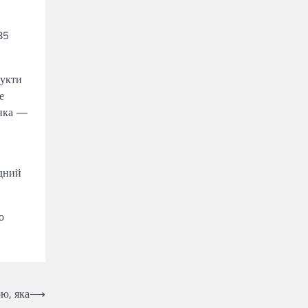
85
дукти
е
інка —
ідний
о
ю, яка
⟶