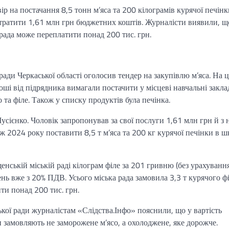
р на постачання 8,5 тонн м’яса та 200 кілограмів курячої печінк
тратити 1,61 млн грн бюджетних коштів. Журналісти виявили, щ
крада може переплатити понад 200 тис. грн.
ради Черкаської області оголосив тендер на закупівлю м’яса. На ц
ші від підрядника вимагали постачити у місцеві навчальні закла
 та філе. Також у списку продуктів була печінка.
ієнко. Чоловік запропонував за свої послуги 1,61 млн грн й з 
ж 2024 року поставити 8,5 т м’яса та 200 кг курячої печінки в 
нській міській раді кілограм філе за 201 гривню (без урахуванн
ь вже з 20% ПДВ. Усього міська рада замовила 3,3 т курячого фі
ти понад 200 тис. грн.
ької ради журналістам «Слідства.Інфо» пояснили, що у вартість
 замовляють не заморожене м’ясо, а охолоджене, яке дорожче.