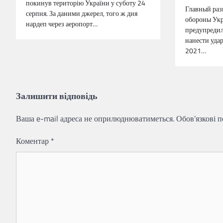
покинув територію України у суботу 24
Главный раз
серпня. За даними джерел, того ж дня
обороны Ук
нардеп через аеропорт…
предупредил
нанести уда
2021…
Залишити відповідь
Ваша e-mail адреса не оприлюднюватиметься.
Обов’язкові 
Коментар
*