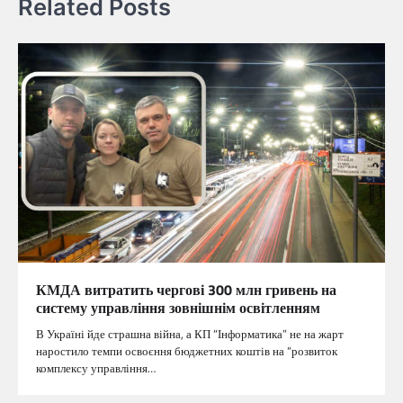
Related Posts
КМДА витратить чергові 300 млн гривень на
систему управління зовнішнім освітленням
В Україні йде страшна війна, а КП “Інформатика” не на жарт
наростило темпи освоєння бюджетних коштів на “розвиток
комплексу управління…