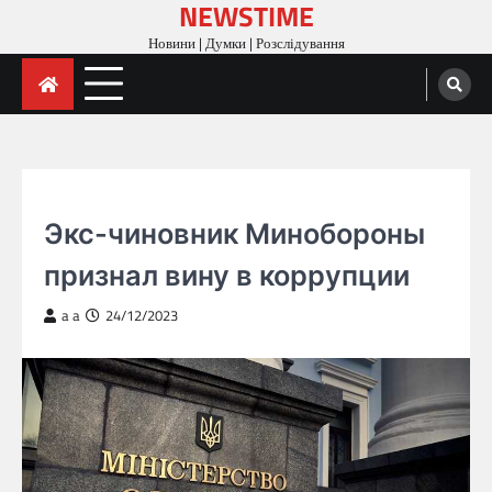
NEWSTIME
Skip
to
Новини | Думки | Розслідування
content
ГОЛОВНА
Экс-чиновник Минобороны
признал вину в коррупции
a a
24/12/2023