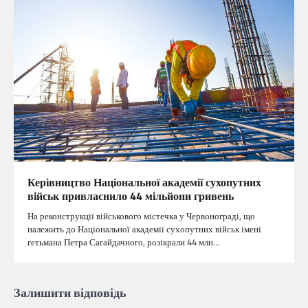
Керівництво Національної академії сухопутних
військ привласнило 44 мільйони гривень
На реконструкції військового містечка у Червонограді, що
належить до Національної академії сухопутних військ імені
гетьмана Петра Сагайдачного, розікрали 44 млн…
Залишити відповідь