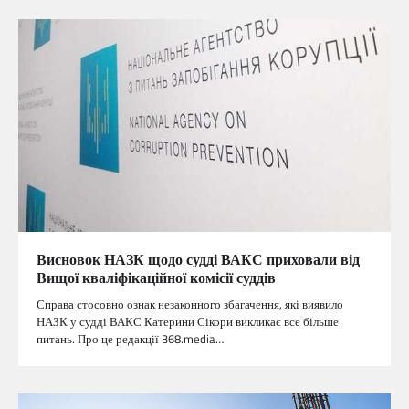
Висновок НАЗК щодо судді ВАКС приховали від
Вищої кваліфікаційної комісії суддів
Справа стосовно ознак незаконного збагачення, які виявило
НАЗК у судді ВАКС Катерини Сікори викликає все більше
питань. Про це редакції 368.media…