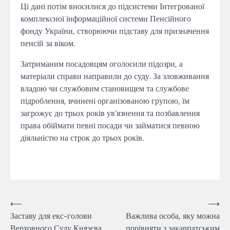
Ці дані потім вносилися до підсистеми Інтегрованої
комплексної інформаційної системи Пенсійного
фонду України, створюючи підставу для призначення
пенсій за віком.
Затриманим посадовцям оголосили підозри, а
матеріали справи направили до суду. За зловживання
владою чи службовим становищем та службове
підроблення, вчинені організованою групою, їм
загрожує до трьох років ув’язнення та позбавлення
права обіймати певні посади чи займатися певною
діяльністю на строк до трьох років.
Навігація
⟵
⟶
Заставу для екс-голови
Важлива особа, яку можна
записів
Верховного Суду Князєва
порівняти з закарпатським